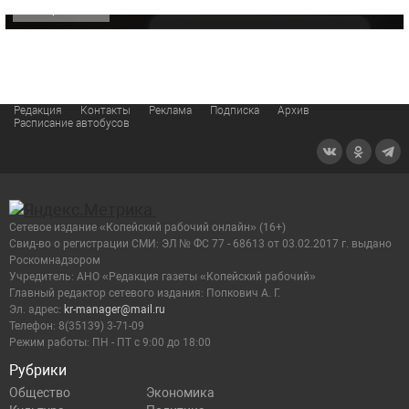
ОФИЦИАЛЬНО
Редакция
Контакты
Реклама
Подписка
Архив
Расписание автобусов
Сетевое издание «Копейский рабочий онлайн» (16+)
Cвид-во о регистрации СМИ: ЭЛ № ФС 77 - 68613 от 03.02.2017 г. выдано
Роскомнадзором
Учредитель: АНО «Редакция газеты «Копейский рабочий»
Главный редактор сетевого издания: Попкович А. Г.
Эл. адрес:
kr-manager@mail.ru
Телефон: 8(35139) 3-71-09
Режим работы: ПН - ПТ с 9:00 до 18:00
Рубрики
Общество
Экономика