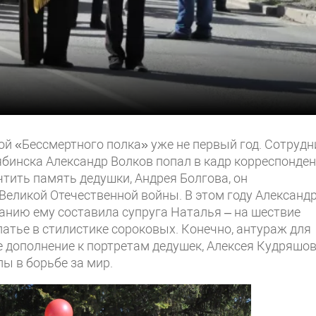
ой «Бессмертного полка» уже не первый год. Сотрудн
бинска Александр Волков попал в кадр корреспонде
чтить память дедушки, Андрея Болгова, он
Великой Отечественной войны. В этом году Александ
анию ему составила супруга Наталья – на шествие
латье в стилистике сороковых. Конечно, антураж для
ое дополнение к портретам дедушек, Алексея Кудряшов
ы в борьбе за мир.