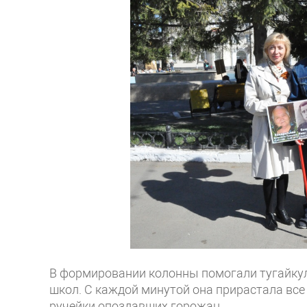
В формировании колонны помогали тугайкуль
школ. С каждой минутой она прирастала вс
ручейки опоздавших горожан.