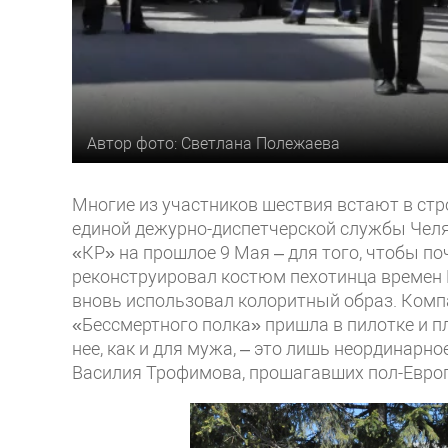
Автор фото: Светлана Полежаева
Многие из участников шествия встают в стр
единой дежурно-диспетчерской службы Челя
«КР» на прошлое 9 Мая – для того, чтобы по
реконструировал костюм пехотинца времен 
вновь использовал колоритный образ. Комп
«Бессмертного полка» пришла в пилотке и п
нее, как и для мужа, – это лишь неординарн
Василия Трофимова, прошагавших пол-Европ