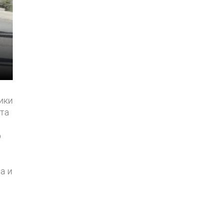
ики
нта
р
а и