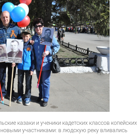
ские казаки и ученики кадетских классов копейских
е новыми участниками: в людскую реку вливались