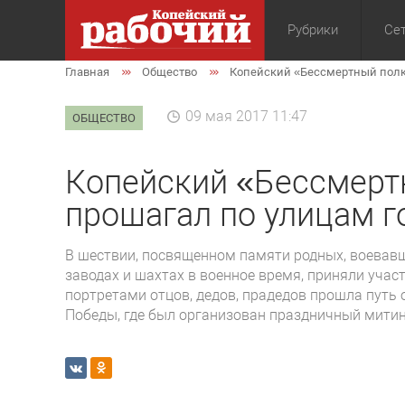
Рубрики
Сет
Главная
Общество
Копейский «Бессмертный полк
Общество
Экон
09 мая 2017 11:47
ОБЩЕСТВО
Копейский «Бессмерт
прошагал по улицам г
В шествии, посвященном памяти родных, воевавш
заводах и шахтах в военное время, приняли учас
портретами отцов, дедов, прадедов прошла путь
Победы, где был организован праздничный митин