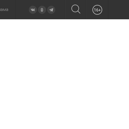
лама
16+
овье
а неделю
Образование
Вчера
Вечерние
Происшествия
Утренние
Официально