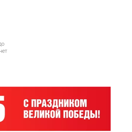
до
нет