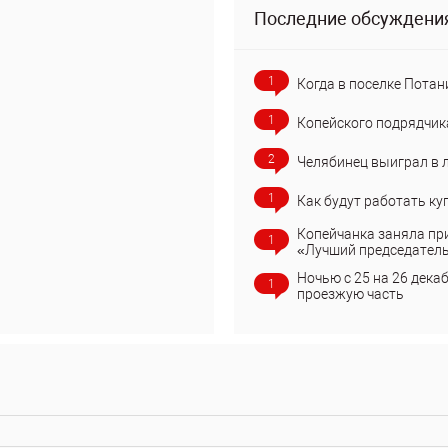
Последние обсуждени
1
Когда в поселке Потан
1
Копейского подрядчик
2
Челябинец выиграл в 
1
Как будут работать ку
Копейчанка заняла пр
1
«Лучший председател
Ночью с 25 на 26 дека
1
проезжую часть