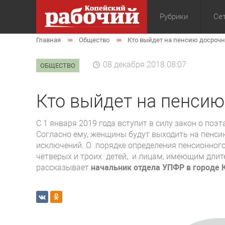
Рубрики
Сет
Главная
Общество
Кто выйдет на пенсию досрочн
Общество
Экон
08 декабря 2018 08:07
ОБЩЕСТВО
Кто выйдет на пенсию
С 1 января 2019 года вступит в силу закон о по
Согласно ему, женщины будут выходить на пенсию
исключений. О порядке определения пенсионног
четверых и троих детей, и лицам, имеющим дли
рассказывает
начальник отдела УПФР в городе 