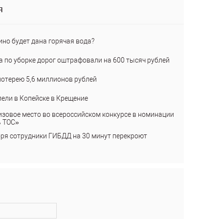
я
ино будет дана горячая вода?
а по уборке дорог оштрафовали на 600 тысяч рублей
лотерею 5,6 миллионов рублей
пели в Копейске в Крещение
изовое место во всероссийском конкурсе в номинации
ь ТОС»
бря сотрудники ГИБДД на 30 минут перекроют