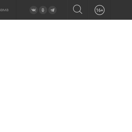
лама
16+
овье
а неделю
Образование
Вчера
Вечерние
Происшествия
Утренние
Официально