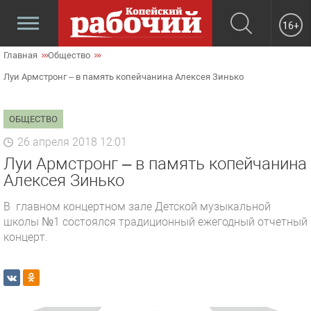
16+
Главная
Общество
Луи Армстронг – в память копейчанина Алексея Зинько
ОБЩЕСТВО
26 апреля 2018 12:01
Луи Армстронг – в память копейчанина
Алексея Зинько
В главном концертном зале Детской музыкальной
школы №1 состоялся традиционный ежегодный отчетный
концерт.