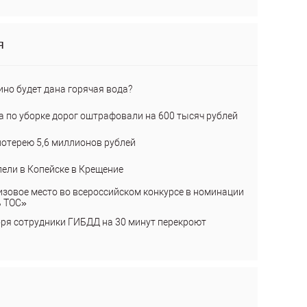
я
ино будет дана горячая вода?
а по уборке дорог оштрафовали на 600 тысяч рублей
лотерею 5,6 миллионов рублей
пели в Копейске в Крещение
изовое место во всероссийском конкурсе в номинации
ь ТОС»
бря сотрудники ГИБДД на 30 минут перекроют