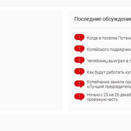
Последние обсуждени
1
Когда в поселке Потан
1
Копейского подрядчик
2
Челябинец выиграл в 
1
Как будут работать ку
Копейчанка заняла пр
1
«Лучший председател
Ночью с 25 на 26 дека
1
проезжую часть