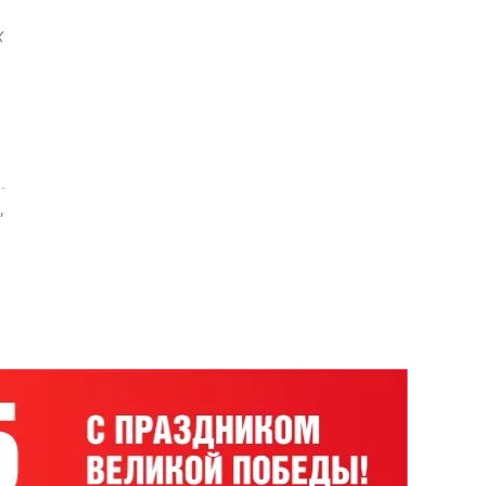
х
.
,