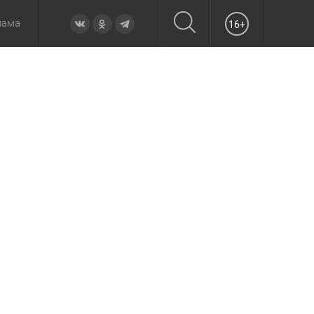
лама
16+
овье
а неделю
Образование
Вчера
Вечерние
Происшествия
Утренние
Официально