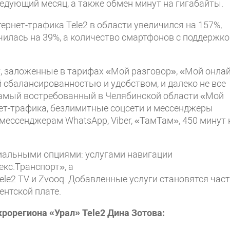
едующий месяц, а также обмен минут на гигабайты.
ернет-трафика Tele2 в области увеличился на 157%,
илась на 39%, а количество смартфонов с поддержко
г, заложенные в тарифах «Мой разговор», «Мой онла
сбалансированностью и удобством, и далеко не все
 самый востребованный в Челябинской области «Мой
нет-трафика, безлимитные соцсети и мессенджеры
 мессенджерам WhatsApp, Viber, «ТамТам», 450 минут 
иальными опциями: услугами навигации
кс.Транспорт», а
le2 TV и Zvooq. Добавленные услуги становятся час
нтской плате.
орегиона «Урал» Tele2 Дина Зотова: