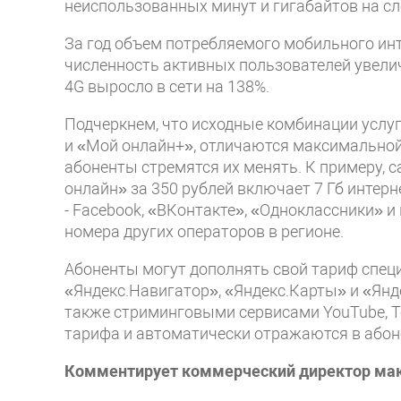
неиспользованных минут и гигабайтов на сл
За год объем потребляемого мобильного инт
численность активных пользователей увелич
4G выросло в сети на 138%.
Подчеркнем, что исходные комбинации услу
и «Мой онлайн+», отличаются максимальной 
абоненты стремятся их менять. К примеру,
онлайн» за 350 рублей включает 7 Гб интер
- Facebook, «ВКонтакте», «Одноклассники» и
номера других операторов в регионе.
Абоненты могут дополнять свой тариф спец
«Яндекс.Навигатор», «Яндекс.Карты» и «Янде
также стриминговыми сервисами YouTube, Te
тарифа и автоматически отражаются в абоне
Комментирует коммерческий директор макр