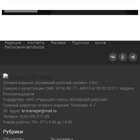
ОФИЦИАЛЬНО
Редакция
Контакты
Реклама
Подписка
Архив
Расписание автобусов
Сетевое издание «Копейский рабочий онлайн» (16+)
Cвид-во о регистрации СМИ: ЭЛ № ФС 77 - 68613 от 03.02.2017 г. выдано
Роскомнадзором
Учредитель: АНО «Редакция газеты «Копейский рабочий»
Главный редактор сетевого издания: Попкович А. Г.
Эл. адрес:
kr-manager@mail.ru
Телефон: 8(35139) 3-71-09
Режим работы: ПН - ПТ с 9:00 до 18:00
Рубрики
Общество
Экономика