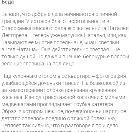
Беда
Бывает, что добрые дела начинаются с личной
трагедии. У истоков благотворительности в
Старокамышинске стояла его жительница Наталья
Дегтярева – теперь уже матушка Наталья, или, как
называют ее многие посельчане, «наш светлый
ангел Наташа». Она действительно светлая – не
только душой, но даже и внешне: белокурые волосы,
зеленые глазища на пол-лица.
Над кухонным столом в ее квартире – фотография
улыбающейся доченьки Таисьи. На безволосой из-
за химеотерапии головке повязана кружевная
косынка. Из-под трикотажной кофточки с милыми
медвежатами проглядывает трубка катетера.
Образ, в котором нежное, по-девчоночьи нарядное
детство сплелось воедино с тяжкой болезнью,
цепляет так сильно, что в разговоре я то и дело