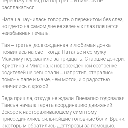
перевожу взгляд на портрет – и силюсь не
расплакаться.
Наташа научилась говорить о пережитом без слез,
но где-то на самом дне ее зеленых глаз плещется
неизбывная печаль.
Тая – третья, долгожданная и любимая дочка
появилась на свет, когда Наталье и ее мужу
Максиму перевалило за тридцать. Старшие дочери,
Кристина и Милана, к новорожденной сестренке
родителей не ревновали – напротив, старались
помочь папе и маме, чем могли, и с радостью
нянчились с крохой.
Беда пришла, откуда не ждали. Внезапно годовалая
Таисья начала терять координацию движений.
Вскоре к настораживающему симптому
присоединились сильнейшие головные боли. Врачи,
к которым обратились Дегтяревы за помощью,