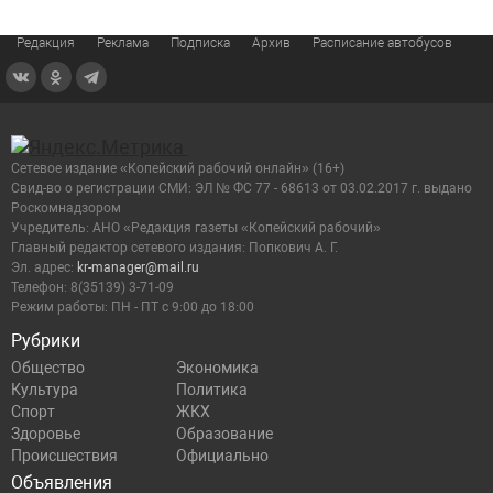
Редакция
Реклама
Подписка
Архив
Расписание автобусов
Сетевое издание «Копейский рабочий онлайн» (16+)
Cвид-во о регистрации СМИ: ЭЛ № ФС 77 - 68613 от 03.02.2017 г. выдано
Роскомнадзором
Учредитель: АНО «Редакция газеты «Копейский рабочий»
Главный редактор сетевого издания: Попкович А. Г.
Эл. адрес:
kr-manager@mail.ru
Телефон: 8(35139) 3-71-09
Режим работы: ПН - ПТ с 9:00 до 18:00
Рубрики
Общество
Экономика
Культура
Политика
Спорт
ЖКХ
Здоровье
Образование
Происшествия
Официально
Объявления