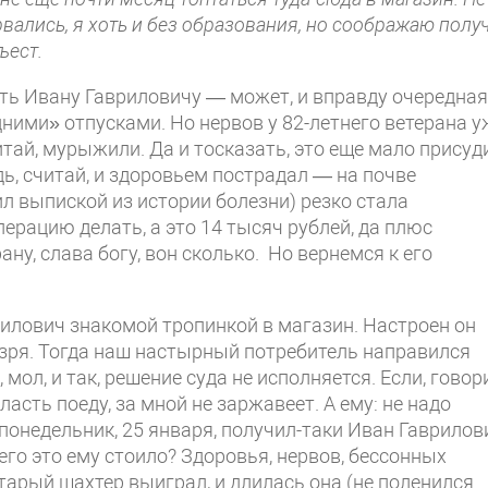
рвались, я хоть и без образования, но соображаю полу
ъест.
ть Ивану Гавриловичу — может, и вправду очередная
ними» отпусками. Но нервов у 82-летнего ветерана у
читай, мурыжили. Да и тосказать, это еще мало присуд
ь, считай, и здоровьем пострадал — на почве
ил выпиской из истории болезни) резко стала
ерацию делать, а это 14 тысяч рублей, да плюс
ану, слава богу, вон сколько. Но вернемся к его
рилович знакомой тропинкой в магазин. Настроен он
е зря. Тогда наш настырный потребитель направился
мол, и так, решение суда не исполняется. Если, говори
ласть поеду, за мной не заржавеет. А ему: не надо
 понедельник, 25 января, получил-таки Иван Гаврилов
го это ему стоило? Здоровья, нервов, бессонных
арый шахтер выиграл, и длилась она (не поленился