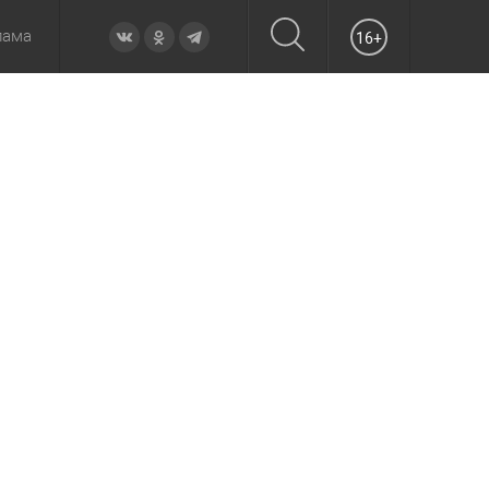
лама
16+
овье
а неделю
Образование
Вчера
Вечерние
Происшествия
Утренние
Официально