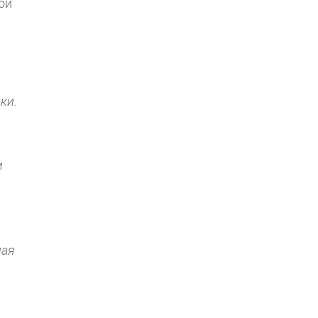
ой
ки.
м
ная