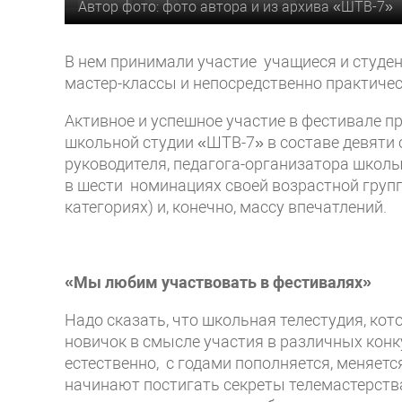
Автор фото: фото автора и из архива «ШТВ-7»
В нем принимали участие учащиеся и студе
мастер-классы и непосредственно практичес
Активное и успешное участие в фестивале п
школьной студии «ШТВ-7» в составе девяти 
руководителя, педагога-организатора школы
в шести номинациях своей возрастной групп
категориях) и, конечно, массу впечатлений.
«Мы любим участвовать в фестивалях»
Надо сказать, что школьная телестудия, кото
новичок в смысле участия в различных конку
естественно, с годами пополняется, меняетс
начинают постигать секреты телемастерства