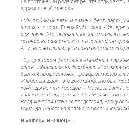
на протяжении ряда лет ребята отдыхают и
здравнице «Орленок».
- Мы любим бывать на разных фестивалях, уч
школа,
- говорит Елена Рубинская.
- Интересн
создаешь. Это не домашняя заготовка, а в не
готовое, не известно, кто это делал, монтир
А тут все на глазах, дети сами работают, соз
- С директором фестиваля «Пробный шар» 
еще в Чебоксарах, на фестивале «Волжские в
был как профессионал, проводил мастер-класс
«Пробный шар» - это действительно был про
команды из пяти городов – Москвы, Санкт-Пет
хвалиться, но когда мы собрались все вместе
Владимирович так нас представил; «Хочу всех
команда. Ребята из Копейска Челябинской об
И «швец», и «жнец»…