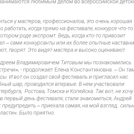
 занимаются любимым делом во всероссийской детск
иться у мастеров, профессионалов, это очень хорошая
о работать, когда прямо на фестивале, конкурсе что-то
котором роде экспромт. Ведь, когда кто-то привозит
овал – сами конкурсанты или их более опытные наставни
дают, творят. Это видят мастера и высоко оценивают.
Андреем Владимировичем Титовым мы познакомились
стречи»,
- продолжает Елена Константиновна.
– Он та
ы. И вот он создал свой фестиваль и пригласил нас.
бный шар, проводился впервые. В нем участвовали
ербурга, Ростова, Томска и Копейска. Так вот, не хочу
 в первый день фестиваля, стали знакомиться, Андрей
 предупредить – приехала самая, на мой взгляд, силь
ласти». Было приятно.