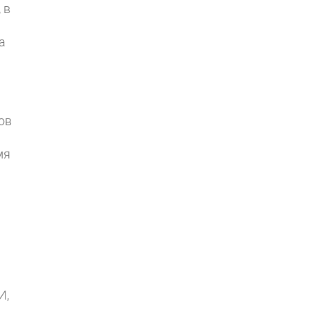
 в
а
ов
мя
И,