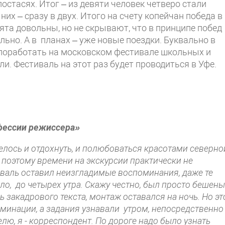
стасях. Итог – из девяти человек четверо стали
их – сразу в двух. Итого на счету копейчан победа в
та довольны, но не скрывают, что в принципе побед
льно. А в планах – уже новые поездки. Буквально в
поработать на московском фестивале школьных и
и. Фестиваль на этот раз будет проводиться в Уфе.
офессии режиссера»
телось и отдохнуть, и полюбоваться красотами северно
 поэтому времени на экскурсии практически не
иваль оставил неизгладимые воспоминания, даже те
ло, до четырех утра. Скажу честно, был просто бешен
ь закадрового текста, монтаж оставался на ночь. Но эт
оминации, а задания узнавали утром, непосредственно
ю, я - корреспондент. По дороге надо было узнать