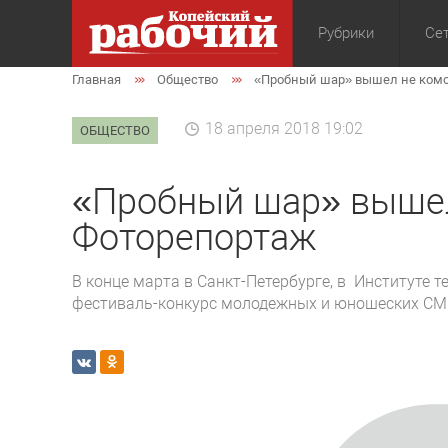
Рубрики
Сет
Главная
Общество
«Пробный шар» вышел не комо
Общество
Экон
18 апреля 2018 19:02
ОБЩЕСТВО
«Пробный шар» вышел
Фоторепортаж
В конце марта в Санкт-Петербурге, в Институте т
фестиваль-конкурс молодежных и юношеских СМ