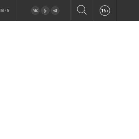
лама
16+
овье
а неделю
Образование
Вчера
Вечерние
Происшествия
Утренние
Официально