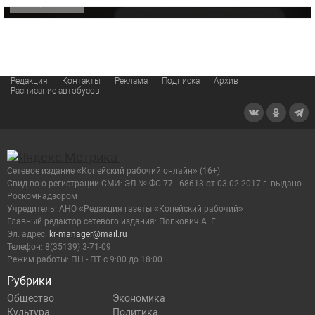
ОФИЦИАЛЬНО
Редакция
Контакты
Реклама
Подписка
Архив
Расписание автобусов
Сетевое издание «Копейский рабочий онлайн» (16+)
Cвид-во о регистрации СМИ: ЭЛ № ФС 77 - 68613 от 03.02.2017 г. выдано
Роскомнадзором
Учредитель: АНО «Редакция газеты «Копейский рабочий»
Главный редактор сетевого издания: Попкович А. Г.
Эл. адрес:
kr-manager@mail.ru
Телефон: 8(35139) 3-71-09
Режим работы: ПН - ПТ с 9:00 до 18:00
Рубрики
Общество
Экономика
Культура
Политика