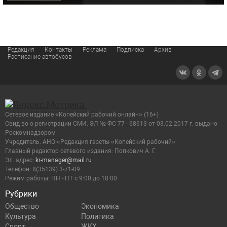
Редакция
Контакты
Реклама
Подписка
Архив
Расписание автобусов
Сетевое издание «Копейский рабочий онлайн» (16+)
Cвид-во о регистрации СМИ: ЭЛ № ФС 77 - 68613 от 03.02.2017 г. выдано
Роскомнадзором
Учредитель: АНО «Редакция газеты «Копейский рабочий»
Главный редактор сетевого издания: Попкович А. Г.
Эл. адрес:
kr-manager@mail.ru
Телефон: 8(35139) 3-71-09
Режим работы: ПН - ПТ с 9:00 до 18:00
Рубрики
Общество
Экономика
Культура
Политика
Спорт
ЖКХ