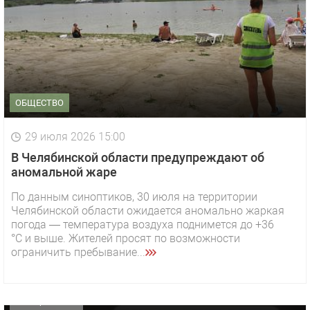
ОБЩЕСТВО
29 июля 2026 15:00
В Челябинской области предупреждают об
аномальной жаре
По данным синоптиков, 30 июля на территории
Челябинской области ожидается аномально жаркая
1 видео
СМОТРЕТЬ
погода — температура воздуха поднимется до +36
°C и выше. Жителей просят по возможности
29 октября 2025 15:50
ограничить пребывание...
«Звезда» Метрана стала главным героем нового
видео компании
ОФИЦИАЛЬНО