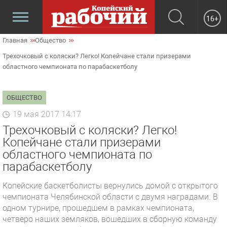
16+
Главная
Общество
Трехочковый с коляски? Легко! Копейчане стали призерами
областного чемпионата по парабаскетболу
ОБЩЕСТВО
19 мая 2017 14:17
Трехочковый с коляски? Легко!
Копейчане стали призерами
областного чемпионата по
парабаскетболу
Копейские баскетболисты вернулись домой с открытого
чемпионата Челябинской области с двумя наградами. В
одном турнире, прошедшем в рамках чемпионата,
четверо наших земляков, вошедших в сборную команду