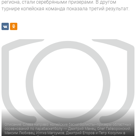
региона, стали серебряными призерами. В другом
турнире копейская команда показала третий результат.
Описание: Слева направо: копейские баскетболисты–призеры областных
соревнований по парабаскетболу — Дмитрий Манец, Олег Гайворонский,
Максим Любивец, Илгиз Магсумов, Дмитрий Егоров и Петр Косулин в