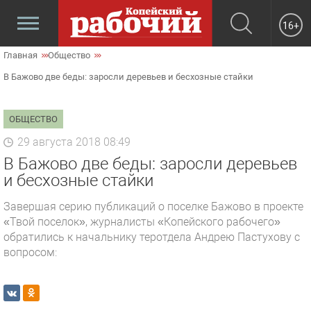
16+
Главная
Общество
В Бажово две беды: заросли деревьев и бесхозные стайки
ОБЩЕСТВО
29 августа 2018 08:49
В Бажово две беды: заросли деревьев
и бесхозные стайки
Завершая серию публикаций о поселке Бажово в проекте
«Твой поселок», журналисты «Копейского рабочего»
обратились к начальнику теротдела Андрею Пастухову с
вопросом: