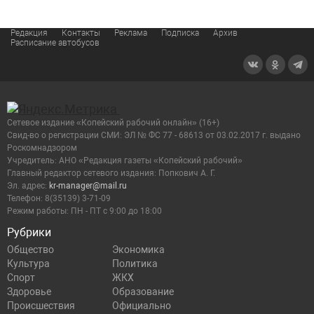
Редакция
Контакты
Реклама
Подписка
Архив
Расписание автобусов
Сетевое издание «Копейский рабочий онлайн» (16+)
Cвид-во о регистрации СМИ: ЭЛ № ФС 77 - 68613 от 03.02.2017 г. выдано
Роскомнадзором
Учредитель: АНО «Редакция газеты «Копейский рабочий»
Главный редактор сетевого издания: Попкович А. Г.
Эл. адрес:
kr-manager@mail.ru
Телефон: 8(35139) 3-71-09
Режим работы: ПН - ПТ с 9:00 до 18:00
Рубрики
Общество
Экономика
Культура
Политика
Спорт
ЖКХ
Здоровье
Образование
Происшествия
Официально