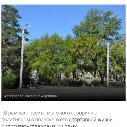
Автор фото: Виктория Ахряпина
- В рамках проекта мы много говорили о
позитивном в поселке: о его
спортивной жизни
,
о
строительстве храма
, о
новых