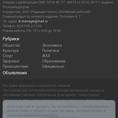
Cвид-во о регистрации СМИ: ЭЛ № ФС 77 - 68613 от 03.02.2017 г. выдано
Роскомнадзором
Учредитель: АНО «Редакция газеты «Копейский рабочий»
Главный редактор сетевого издания: Попкович А. Г.
Эл. адрес:
kr-manager@mail.ru
Телефон: 8(35139) 3-71-09
Режим работы: ПН - ПТ с 9:00 до 18:00
Рубрики
Общество
Экономика
Культура
Политика
Спорт
ЖКХ
Здоровье
Образование
Происшествия
Официально
Объявления
Все права защищены и охраняются законом.
При полном или частичном использовании материалов ссылка на
«Копейский рабочий» обязательна (в интернете - гиперссылка).
Редакция не несет ответственности за достоверность информации,
содержащейся в рекламных объявлениях.
Используя сайт kr-gazeta.ru, Вы соглашаетесь с использованием
Настоящий ресурс может содержать материалы 16+
файлов cookie и сервиса «Яндекс.Метрика», которые указаны в
Политике конфиденциальности
.