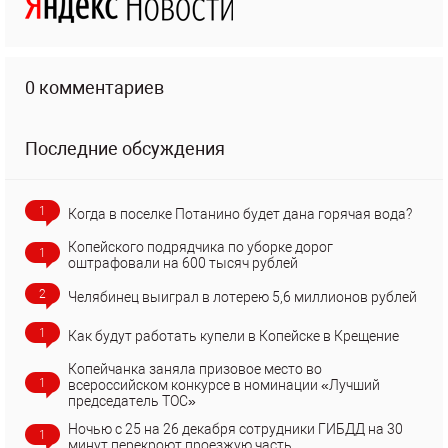
0 комментариев
Последние обсуждения
1
Когда в поселке Потанино будет дана горячая вода?
Копейского подрядчика по уборке дорог
1
оштрафовали на 600 тысяч рублей
2
Челябинец выиграл в лотерею 5,6 миллионов рублей
1
Как будут работать купели в Копейске в Крещение
Копейчанка заняла призовое место во
1
всероссийском конкурсе в номинации «Лучший
председатель ТОС»
Ночью с 25 на 26 декабря сотрудники ГИБДД на 30
1
минут перекроют проезжую часть