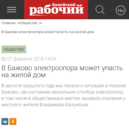
16+
Главная
Общество
В Бажово электроопора может упасть на жилой дом
ОБЩЕСТВО
07 февраля 2018 14:04
В Бажово электроопора может упасть
на жилой дом
В августе прошлого года мы писали о ситуации в поселке
Бажово, где состояние нескольких столбов электроопор,
в том числе в общественных местах, вызвало опасения у
местного жителя Владимира Калужских