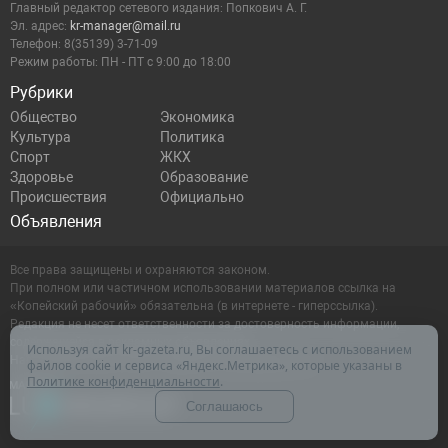
Главный редактор сетевого издания: Попкович А. Г.
Эл. адрес:
kr-manager@mail.ru
Телефон: 8(35139) 3-71-09
Режим работы: ПН - ПТ с 9:00 до 18:00
Рубрики
Общество
Экономика
Культура
Политика
Спорт
ЖКХ
Здоровье
Образование
Происшествия
Официально
Объявления
Все права защищены и охраняются законом.
При полном или частичном использовании материалов ссылка на
«Копейский рабочий» обязательна (в интернете - гиперссылка).
Редакция не несет ответственности за достоверность информации,
содержащейся в рекламных объявлениях.
Используя сайт kr-gazeta.ru, Вы соглашаетесь с использованием
Настоящий ресурс может содержать материалы 16+
файлов cookie и сервиса «Яндекс.Метрика», которые указаны в
Политике конфиденциальности
.
Соглашаюсь