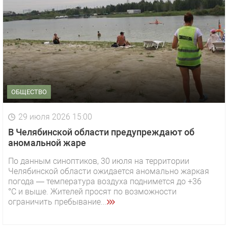
ОБЩЕСТВО
29 июля 2026 15:00
В Челябинской области предупреждают об
аномальной жаре
По данным синоптиков, 30 июля на территории
Челябинской области ожидается аномально жаркая
1 видео
СМОТРЕТЬ
погода — температура воздуха поднимется до +36
°C и выше. Жителей просят по возможности
29 октября 2025 15:50
ограничить пребывание...
«Звезда» Метрана стала главным героем нового
видео компании