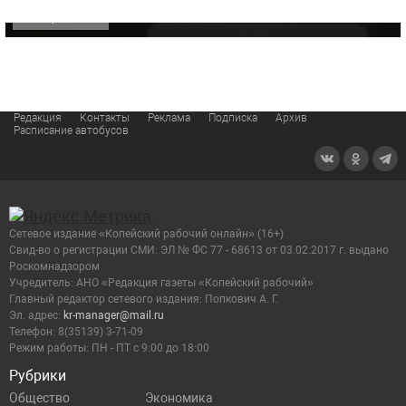
ОФИЦИАЛЬНО
Редакция
Контакты
Реклама
Подписка
Архив
Расписание автобусов
Сетевое издание «Копейский рабочий онлайн» (16+)
Cвид-во о регистрации СМИ: ЭЛ № ФС 77 - 68613 от 03.02.2017 г. выдано
Роскомнадзором
Учредитель: АНО «Редакция газеты «Копейский рабочий»
Главный редактор сетевого издания: Попкович А. Г.
Эл. адрес:
kr-manager@mail.ru
Телефон: 8(35139) 3-71-09
Режим работы: ПН - ПТ с 9:00 до 18:00
Рубрики
Общество
Экономика