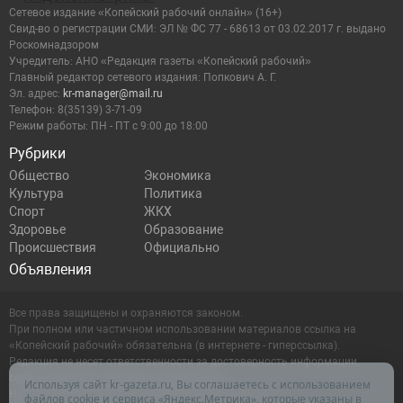
Сетевое издание «Копейский рабочий онлайн» (16+)
Cвид-во о регистрации СМИ: ЭЛ № ФС 77 - 68613 от 03.02.2017 г. выдано
Роскомнадзором
Учредитель: АНО «Редакция газеты «Копейский рабочий»
Главный редактор сетевого издания: Попкович А. Г.
Эл. адрес:
kr-manager@mail.ru
Телефон: 8(35139) 3-71-09
Режим работы: ПН - ПТ с 9:00 до 18:00
Рубрики
Общество
Экономика
Культура
Политика
Спорт
ЖКХ
Здоровье
Образование
Происшествия
Официально
Объявления
Все права защищены и охраняются законом.
При полном или частичном использовании материалов ссылка на
«Копейский рабочий» обязательна (в интернете - гиперссылка).
Редакция не несет ответственности за достоверность информации,
содержащейся в рекламных объявлениях.
Используя сайт kr-gazeta.ru, Вы соглашаетесь с использованием
Настоящий ресурс может содержать материалы 16+
файлов cookie и сервиса «Яндекс.Метрика», которые указаны в