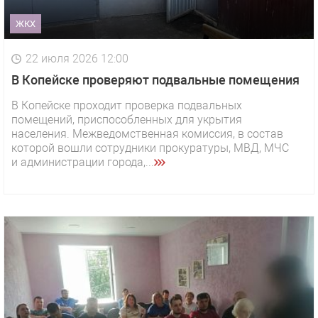
ЖКХ
22 июля 2026 12:00
В Копейске проверяют подвальные помещения
В Копейске проходит проверка подвальных
помещений, приспособленных для укрытия
населения. Межведомственная комиссия, в состав
которой вошли сотрудники прокуратуры, МВД, МЧС
и администрации города,...