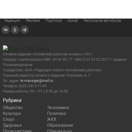
Редакция
Реклама
Подписка
Архив
Расписание автобусов
Сетевое издание «Копейский рабочий онлайн» (16+)
Cвид-во о регистрации СМИ: ЭЛ № ФС 77 - 68613 от 03.02.2017 г. выдано
Роскомнадзором
Учредитель: АНО «Редакция газеты «Копейский рабочий»
Главный редактор сетевого издания: Попкович А. Г.
Эл. адрес:
kr-manager@mail.ru
Телефон: 8(35139) 3-71-09
Режим работы: ПН - ПТ с 9:00 до 18:00
Рубрики
Общество
Экономика
Культура
Политика
Спорт
ЖКХ
Здоровье
Образование
Происшествия
Официально