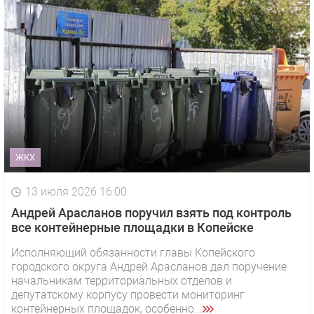
ЖКХ
13 июля 2026 16:00
Андрей Арасланов поручил взять под контроль
все контейнерные площадки в Копейске
Исполняющий обязанности главы Копейского
городского округа Андрей Арасланов дал поручение
начальникам территориальных отделов и
депутатскому корпусу провести мониторинг
контейнерных площадок, особенно...