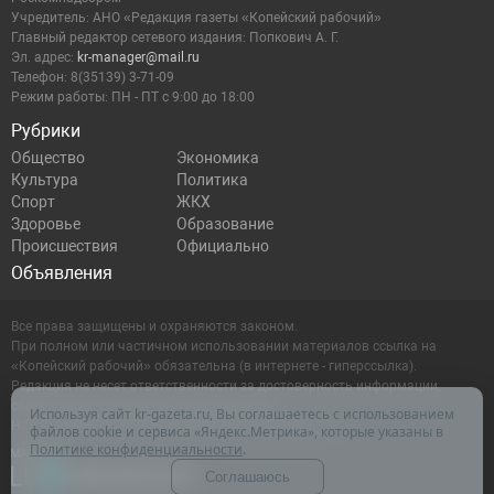
Учредитель: АНО «Редакция газеты «Копейский рабочий»
Главный редактор сетевого издания: Попкович А. Г.
Эл. адрес:
kr-manager@mail.ru
Телефон: 8(35139) 3-71-09
Режим работы: ПН - ПТ с 9:00 до 18:00
Рубрики
Общество
Экономика
Культура
Политика
Спорт
ЖКХ
Здоровье
Образование
Происшествия
Официально
Объявления
Все права защищены и охраняются законом.
При полном или частичном использовании материалов ссылка на
«Копейский рабочий» обязательна (в интернете - гиперссылка).
Редакция не несет ответственности за достоверность информации,
содержащейся в рекламных объявлениях.
Используя сайт kr-gazeta.ru, Вы соглашаетесь с использованием
Настоящий ресурс может содержать материалы 16+
файлов cookie и сервиса «Яндекс.Метрика», которые указаны в
Политике конфиденциальности
.
Соглашаюсь