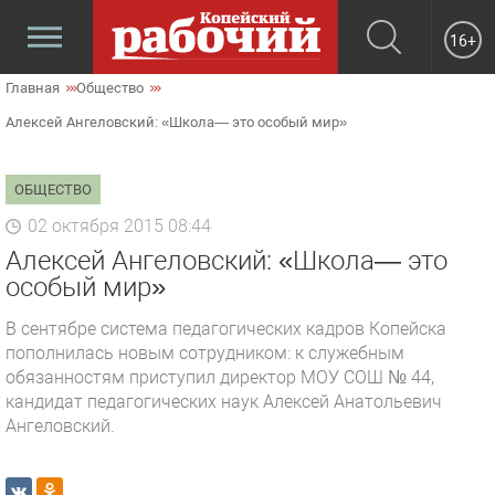
16+
Главная
Общество
Алексей Ангеловский: «Школа— это особый мир»
ОБЩЕСТВО
02 октября 2015 08:44
Алексей Ангеловский: «Школа— это
особый мир»
В сентябре система педагогических кадров Копейска
пополнилась новым сотрудником: к служебным
обязанностям приступил директор МОУ СОШ № 44,
кандидат педагогических наук Алексей Анатольевич
Ангеловский.