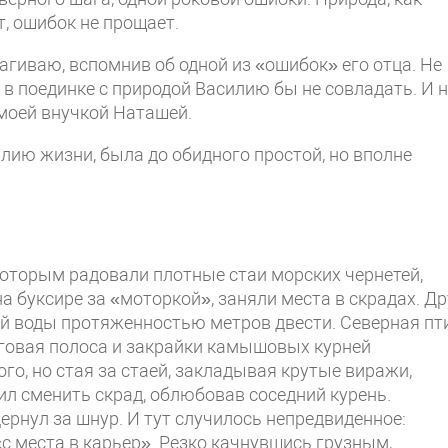
, ошибок не прощает.
агиваю, вспомнив об одной из «ошибок» его отца. Не
 в поединке с природой Василию бы не совладать. И 
 моей внучкой Наташей.
лию жизни, была до обидного простой, но вполне
 которым радовали плотные стаи морских чернетей,
 буксире за «моторкой», заняли места в скрадах. Др
ой воды протяженностью метров двести. Северная пт
еговая полоса и закрайки камышовых курней
го, но стая за стаей, закладывая крутые виражи,
ил сменить скрад, облюбовав соседний курень.
ернул за шнур. И тут случилось непредвиденное:
«с места в карьер». Резко качнувшись грузным,