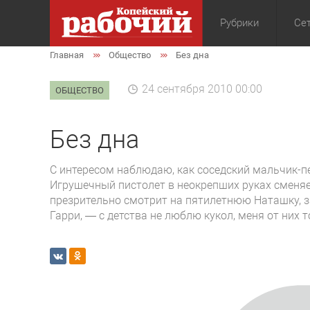
Рубрики
Сет
Главная
Общество
Без дна
Общество
Экон
24 сентября 2010 00:00
ОБЩЕСТВО
Без дна
С интересом наблюдаю, как соседский мальчик-пе
Игрушечный пистолет в неокрепших руках сменяет
презрительно смотрит на пятилетнюю Наташку, з
Гарри, — с детства не люблю кукол, меня от них 