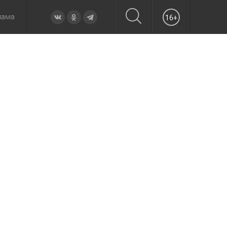
лама
16+
овье
а неделю
Образование
Вчера
Вечерние
Происшествия
Утренние
Официально