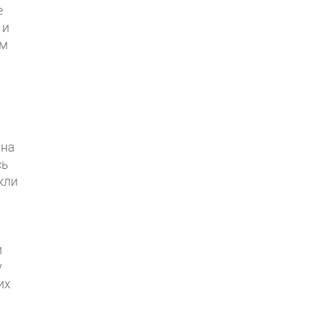
е
 и
ом
 на
сь
кли
и
у
их