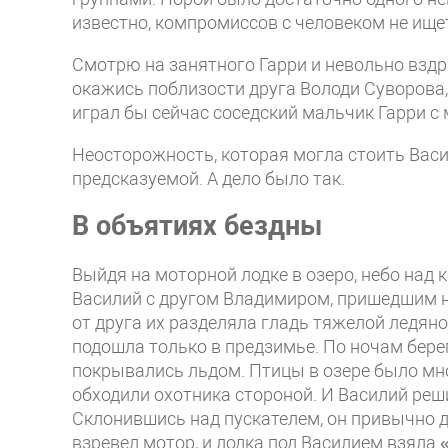
известно, компромиссов с человеком не ищет
Смотрю на занятного Гарри и невольно вздр
окажись поблизости друга Володи Суворова,
играл бы сейчас соседский мальчик Гарри с
Неосторожность, которая могла стоить Васи
предсказуемой. А дело было так.
В объятиях бездны
Выйдя на моторной лодке в озеро, небо над
Василий с другом Владимиром, пришедшим на
от друга их разделяла гладь тяжелой ледян
подошла только в предзимье. По ночам бер
покрывались льдом. Птицы в озере было мно
обходили охотника стороной. И Василий реш
Склонившись над пускателем, он привычно д
взревел мотор, и лодка под Василием взяла 