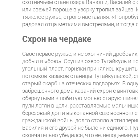
охотничьем стане озера Ванюши, Василий с о
или свежей пороше в узорку тропил зайцев.
тяжелое ружье, строго наставляя: «Попробуй
радовал отца меткими выстрелами, и тогда 
Схрон на чердаке
Свое первое ружье, и не охотничий дробови
добыл в «бою». Осушив озеро Тугайкуль и 
угольный пласт, горняки принялись крушить
потомков казаков станицы Тугайкульской, с
старый скарб на отеческих подворьях. В одн
заброшенного дома казачий схрон с винтов
обернутыми в побитую молью старую шинель
пули легли в цели, расставляемые мальчиш
березовый дол и выкопанной еще военнопле
гражданской войны долго стояло артиллерий
Василия и его друзей не было ни единого. П
окончательно убедился, что ее, неподъемну