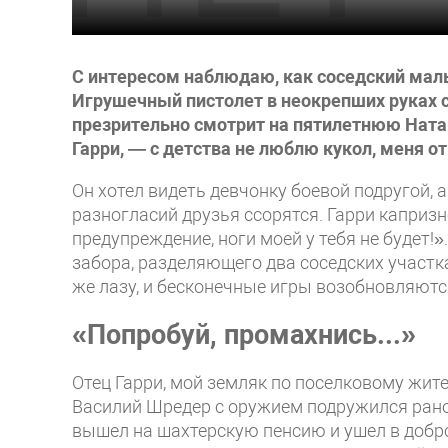
С интересом наблюдаю, как соседский маль
Игрушечный пистолет в неокрепших руках с
презрительно смотрит на пятилетнюю Ната
Гарри, — с детства не люблю кукол, меня от
Он хотел видеть девчонку боевой подругой, 
разногласий друзья ссорятся. Гарри капризно
предупреждение, ноги моей у тебя не будет!»
забора, разделяющего два соседских участк
же лазу, и бесконечные игры возобновляютс
«Попробуй, промахнись...»
Отец Гарри, мой земляк по поселковому жит
Василий Шредер с оружием подружился рано.
вышел на шахтерскую пенсию и ушел в добр