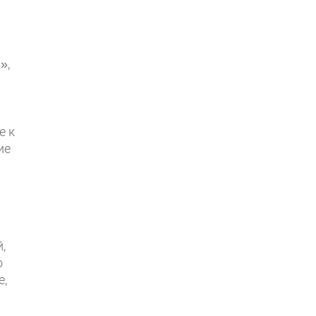
»,
е к
ие
,
о
е,