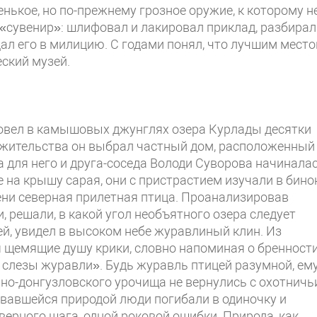
нькое, но по-прежнему грозное оружие, к которому н
 «сувенир»: шлифовал и лакировал приклад, разбирал
дал его в милицию. С годами понял, что лучшим мест
еский музей.
провел в камышовых джунглях озера Курлады десятки
жительства он выбрал частный дом, расположенный
а для него и друга-соседа Володи Суворова начинала
 на крышу сарая, они с пристрастием изучали в бино
сени северная прилетная птица. Проанализировав
 решали, в какой угол необъятного озера следует
ей, увидел в высоком небе журавлиный клин. Из
я щемящие душу крики, словно напоминая о бренност
т слезы журавли». Будь журавль птицей разумной, ем
ино-донгузловского урочища не вернулись с охотничь
евавшейся природой люди погибали в одиночку и
верного шага, одной роковой ошибки. Природа, как