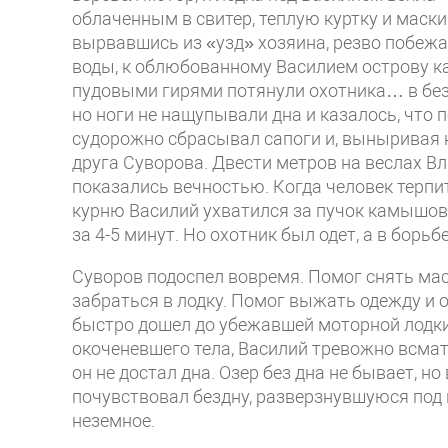
облаченным в свитер, теплую куртку и маскир
вырвавшись из «узд» хозяина, резво побеж
воды, к облюбованному Василием острову к
пудовыми гирями потянули охотника… в безд
но ноги не нащупывали дна и казалось, что п
судорожно сбрасывал сапоги и, выныривая н
друга Суворова. Двести метров на веслах В
показались вечностью. Когда человек терпит
курню Василий ухватился за пучок камышово
за 4-5 минут. Но охотник был одет, а в борьб
Суворов подоспел вовремя. Помог снять мас
забраться в лодку. Помог выжать одежду и о
быстро дошел до убежавшей моторной лодки.
окоченевшего тела, Василий тревожно всматр
он не достал дна. Озер без дна не бывает, н
почувствовал бездну, разверзнувшуюся под н
неземное.