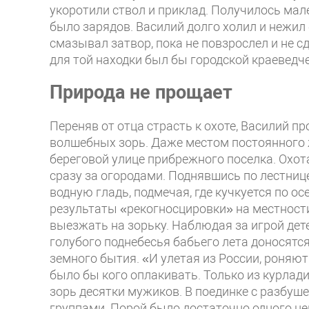
укоротили ствол и приклад. Получилось мале
было зарядов. Василий долго холил и нежил
смазывал затвор, пока не повзрослел и не с
для той находки был бы городской краеведч
Природа не прощает
Переняв от отца страсть к охоте, Василий 
волшебных зорь. Даже местом постоянного 
береговой улице прибрежного поселка. Охот
сразу за огородами. Поднявшись по лестнице
водную гладь, подмечая, где кучкуется по о
результаты «рекогносцировки» на местности,
выезжать на зорьку. Наблюдая за игрой дет
голубого поднебесья бабьего лета доносятс
земного бытия. «И улетая из России, роняю
было бы кого оплакивать. Только из курлад
зорь десятки мужиков. В поединке с разбуш
группами. Порой было достаточно одного не