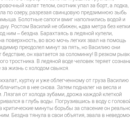
овочный халат телом, охотник упал за борт, а лодка,
ала по озеру, разрезая свинцовую предзимнюю зыбь
амыша. Болотные сапоги вмиг наполнились водой и
ну. Ростом Василий не обижен, «два метра без кепки
од ним – бездна. Барахтаясь в ледяной купели,
а поверхность, во всю мочь легких звал на помощь
ладимир преодолел минут за пять, но Василию они
 бедствие, он хватается за соломинку! В резком рывк
го тростника. В ледяной воде человек теряет сознан
е за жизнь с холодом свыкся.
кхалат, куртку и уже облегченному от груза Василию
блачиться в нее снова. Затем подналег на весла и
 Лязгая от холода зубами, дрожа каждой клеткой
ивался в глубь воды. Погрузившись в воду с головой
о в критические минуты борьбы за спасение он реальн
им. Бездна тянула в свои объятия, звала в неведомо