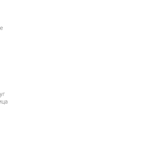
не
уг
ица