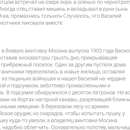
тцом встречал на озере зори, а осенью по чернотроп
 Иногда отец ставил мишень и вкладывал в руки сына
-ка, промахнись только!» Случалось, что Василий
охотники ликовали вместе.
к, а боевую винтовку Мосина выпуска 1903 года Васи
поставив экскаваторы грызть дно, прикрывавшее
 прибрежный поселок. Один за другим пустели дома
таничники переселялись в новые жилища, оставляя
у из пацаньих войнушек и нашел Василий на чердаке
кой и подсумком, заботливо промасленными и
. В подсумке обнаружился с десяток патронов. Не в
ками на бортах нагорной канавы, разрезавшей ближн
нными немцами. В березовом лесу со времен
ское орудие, но снарядов, чтобы испытать пушку, у
ушку куда-то увезли, а владелец винтовки Мосина
ю, надобно облегчить. Основательно попотев, мальчи