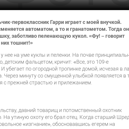
чик-первоклассник Гарри играет с моей внучкой.
меняется автоматом, а то и гранатометом. Тогда он
шку, заботливо пеленающую кукол. «Фу! – говорит
 них тошнит!»
а у нее на уме куклы и пеленки. На почве принципиаль
, детским фальцетом, кричит: «Все, это 109-е
. И убегает по огородной тропинке домой, исчезая в л
а. Через минуту со смущенной улыбкой появляется в 
я с прежней страстью и прилежанием.
ельству, давний товарищ и потомственный охотник
 На утиную охоту его брал отец. Когда старший Шре
овольное «изгнание», обосновавшись егерем на