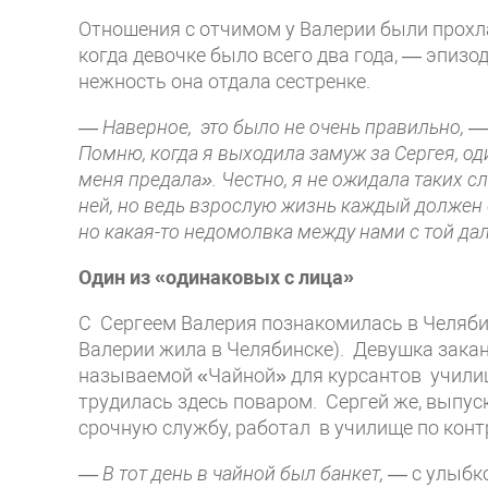
Отношения с отчимом у Валерии были прохл
когда девочке было всего два года, — эпиз
нежность она отдала сестренке.
— Наверное, это было не очень правильно,
— 
Помню, когда я выходила замуж за Сергея, о
меня предала». Честно, я не ожидала таких сл
ней, но ведь взрослую жизнь каждый должен с
но какая-то недомолвка между нами с той да
Один из «одинаковых
с лица»
С Сергеем Валерия познакомилась в Челяб
Валерии жила в Челябинске). Девушка зака
называемой «Чайной» для курсантов училищ
трудилась здесь поваром. Сергей же, выпус
срочную службу, работал в училище по кон
— В тот день в чайной был банкет,
— с улыбк