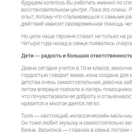
будущем хотелось бы работать именно по сп
восстановительном центре. Пока это планы. Р
опыт, потому что сталкиваешься с самыми ра
действий зависит своевременная помощь челов
Но цели наша героиня ставит не только на раб
Четыре года назад в семье появилась очаро
Дети — радость
и большая
ответственност
Диана сегодня учится в 10-м классе, законч
гордостью говорит мама, «она создана для м
детства очень самостоятельная, девочка з
летом впервые поехала в лагерь помощником
что почувствовали ее доброту и отзывчивост
нравится и многое дается легко.
Толя — настоящий, «классический» мальчишка
Он тоже любит музыку и самостоятельно зап
баяна. Василиса — главная в семье, потому 