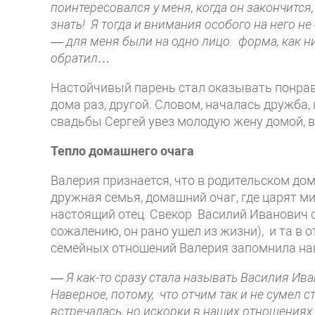
поинтересовался у меня, когда он закончится
знать! Я тогда и внимания особого на него не
— для меня были на одно лицо: форма, как ни
обратил…
Настойчивый парень стал оказывать понрав
дома раз, другой. Словом, началась дружба,
свадьбы Сергей увез молодую жену домой, в 
Тепло
домашнего очага
Валерия признается, что в родительском до
дружная семья, домашний очаг, где царят м
настоящий отец. Свекор Василий Иванович с
сожалению, он рано ушел из жизни), и та в 
семейных отношений Валерия запомнила нав
— Я как-то сразу стала называть Василия Ива
Наверное, потому, что отчим так и не сумел 
встречалась, но искорки в наших отношениях 