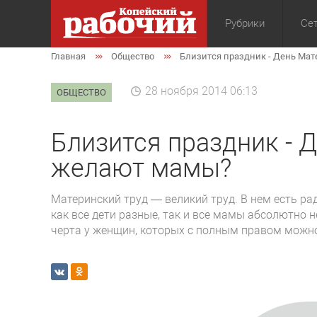
Рубрики
Сет
Главная
Общество
Близится праздник - День Мат
Общество
Экон
28 ноября 2014 06:13
ОБЩЕСТВО
Близится праздник - Д
желают мамы?
Материнский труд — великий труд. В нем есть ра
как все дети разные, так и все мамы абсолютно н
черта у женщин, которых с полным правом мож