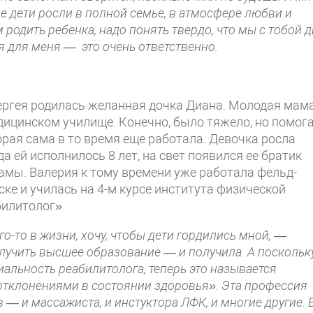
е дети росли в полной семье, в атмосфере любви и
 родить ребенка, надо понять твердо, что мы с тобой 
ья для меня — это очень ответственно.
Сергея родилась желанная дочка Диана. Молодая мам
дицинском училище. Конечно, было тяжело, но помог
орая сама в то время еще работала. Девочка росла
а ей исполнилось 8 лет, на свет появился ее братик
мамы. Валерия к тому времени уже работала фельд-
ке и училась на 4-м курсе института физической
билитолог».
о-то в жизни, хочу, чтобы дети гордились мной,
—
олучить высшее образование — и получила. А поскольк
альность реабилитолога, теперь это называется
 отклонениями в состоянии здоровья». Эта профессия
— и массажиста, и инстуктора ЛФК, и многие другие. 