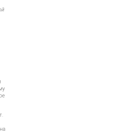
ой
м
му
ое
т.
 на