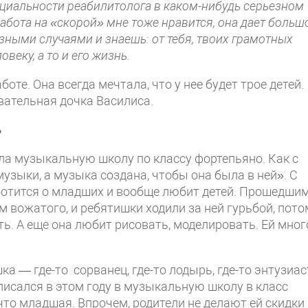
ециальности реабилитолога в каком-нибудь серьезном
абота на «скорой» мне тоже нравится, она дает больш
зными случаями и знаешь: от тебя, твоих грамотных
еку, а то и его жизнь.
оте. Она всегда мечтала, что у нее будет трое детей.
вательная дочка Василиса.
ь
ила музыкальную школу по классу фортепьяно. Как с
узыки, а музыка создана, чтобы она была в ней». С
аботится о младших и вообще любит детей. Прошедши
 вожатого, и ребятишки ходили за ней гурьбой, пото
ь. А еще она любит рисовать, моделировать. Ей мног
 — где-то сорванец, где-то лодырь, где-то энтузиас
исался в этом году в музыкальную школу в класс
что младшая. Впрочем, родители не делают ей скидки