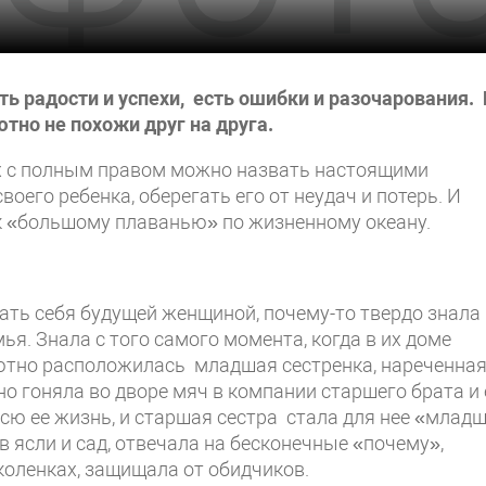
ть радости и успехи, есть ошибки и разочарования.
ютно не похожи друг на друга.
ых с полным правом можно назвать настоящими
его ребенка, оберегать его от неудач и потерь. И
о к «большому плаванью» по жизненному океану.
щать себя будущей женщиной, почему-то твердо знала
ья. Знала с того самого момента, когда в их доме
уютно расположилась младшая сестренка, нареченна
о гоняла во дворе мяч в компании старшего брата и 
ю ее жизнь, и старшая сестра стала для нее «млад
 ясли и сад, отвечала на бесконечные «почему»,
коленках, защищала от обидчиков.