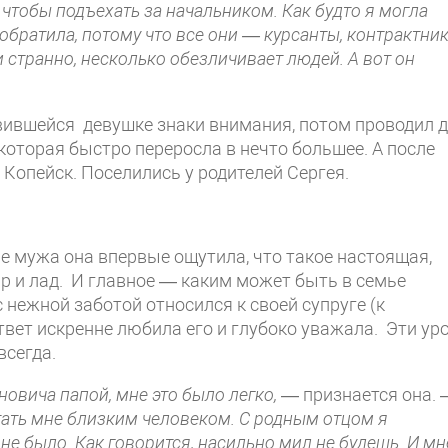
, чтобы подъехать за начальником. Как будто я могла
 обратила, потому что все они — курсанты, контрактни
 странно, несколько обезличивает людей. А вот он
ившейся девушке знаки внимания, потом проводил 
 которая быстро переросла в нечто большее. А после
Копейск. Поселились у родителей Сергея.
ме мужа она впервые ощутила, что такое настоящая,
ир и лад. И главное — каким может быть в семье
 нежной заботой относился к своей супруге (к
ответ искренне любила его и глубоко уважала. Эти ур
сегда.
новича папой, мне это было легко,
— признается она.
стать мне близким человеком. С родным отцом я
не было. Как говорится, насильно мил не будешь. И мн