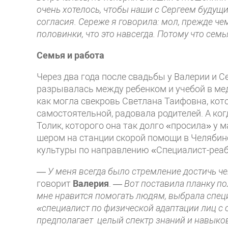
очень хотелось, чтобы наши с Сергеем будущи
согласия. Сереже я говорила: мол, прежде чем
половинки, что это навсегда. Потому что сем
Семья и работа
Через два года после свадьбы у Валерии и 
разрывалась между ребенком и учебой в ме
как могла свекровь Светлана Таифовна, кот
самостоятельной, радовала родителей. А когд
Толик, которого она так долго «просила» у 
шером на станции скорой помощи в Челябинс
культуры по направлению «Специалист-реа
— У меня всегда было стремление достичь чег
говорит
Валерия
. —
Вот поставила планку п
мне нравится помогать людям, выбрала специ
«специалист по физической адаптации лиц с
предполагает целый спектр знаний и навыков 