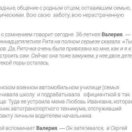
адные, общение с родным отцом, оставившим семью,
одическими. Всю свою заботу, всю нерастраченную
с сомнением говорит сегодня 36-летняя
Валерия
. —
диннадцатилетняя Рита на полном серьезе сказала: «Ты
ов. Да, Риточка очень была привязана ко мне, как и я к
троить сам. Сейчас она тоже замужем, у нее двое дете
лекой поры осталась.
инском военном автомобильном училище (семья
нчивала школу и подрабатывала официанткой в так
а. Туда ее устроила мама Любовь Ивановна, котора
кник автотранспортного техникума, отслуживший
тракту личным водителем начальника.
ой вспоминает
Валерия
. —
Он затягивался, и Сергей