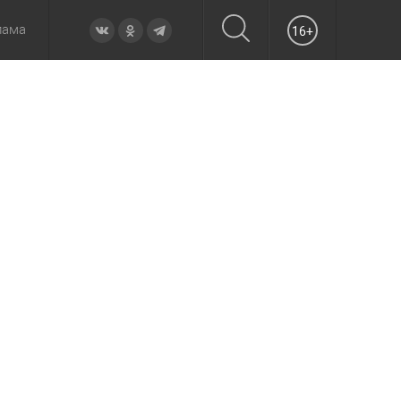
лама
16+
овье
а неделю
Образование
Вчера
Вечерние
Происшествия
Утренние
Официально