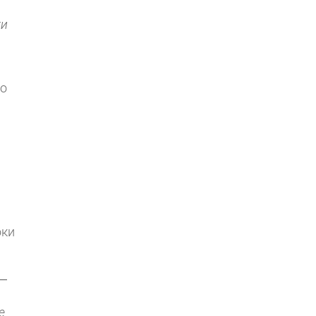
ки
до
оки
 —
е