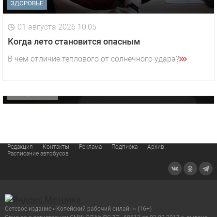
ЗДОРОВЬЕ
01 августа 2026 10:05
1 видео
СМОТРЕТЬ
Когда лето становится опасным
29 октября 2025 15:50
В чем отличие теплового от солнечного удара?
«Звезда» Метрана стала главным героем нового
видео компании
ОФИЦИАЛЬНО
Редакция
Контакты
Реклама
Подписка
Архив
Расписание автобусов
Сетевое издание «Копейский рабочий онлайн» (16+)