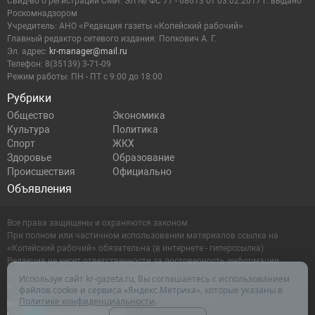
Cвид-во о регистрации СМИ: ЭЛ № ФС 77 - 68613 от 03.02.2017 г. выдано
Роскомнадзором
Учредитель: АНО «Редакция газеты «Копейский рабочий»
Главный редактор сетевого издания: Попкович А. Г.
Эл. адрес:
kr-manager@mail.ru
Телефон: 8(35139) 3-71-09
Режим работы: ПН - ПТ с 9:00 до 18:00
Рубрики
Общество
Экономика
Культура
Политика
Спорт
ЖКХ
Здоровье
Образование
Происшествия
Официально
Объявления
Все права защищены и охраняются законом.
При полном или частичном использовании материалов ссылка на
«Копейский рабочий» обязательна (в интернете - гиперссылка).
Редакция не несет ответственности за достоверность информации,
содержащейся в рекламных объявлениях.
Используя сайт kr-gazeta.ru, Вы соглашаетесь с использованием
Настоящий ресурс может содержать материалы 16+
файлов cookie и сервиса «Яндекс.Метрика», которые указаны в
Политике конфиденциальности
.