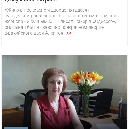
«Жило в прекрасном дворце пятьдесят
рукодельниц-невольниц. Рожь золотую мололи они
жерновами ручными», — писал Гомер в «Одиссее»,
описывая быт в сказочно прекрасном дворце
фракийского царя Алкиноя...