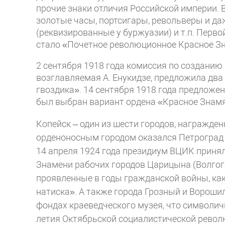
прочие знаки отличия Российской империи.
золотые часы, портсигары, револьверы и да
(реквизированные у буржуазии) и т.п. Перв
стало «Почетное революционное Красное З
2 сентября 1918 года комиссия по созданию
возглавляемая А. Енукидзе, предложила два
гвоздика». 14 сентября 1918 года предложе
был выбран вариант ордена «Красное Знамя
Копейск – один из шести городов, награжд
орденоносным городом оказался Петроград (
14 апреля 1924 года президиум ВЦИК приня
Знамени рабочих городов Царицына (Волгогра
проявленные в годы гражданской войны, ка
натиска». А также города Грозный и Вороши
фондах краеведческого музея, что символично
летия Октябрьской социалистической рево