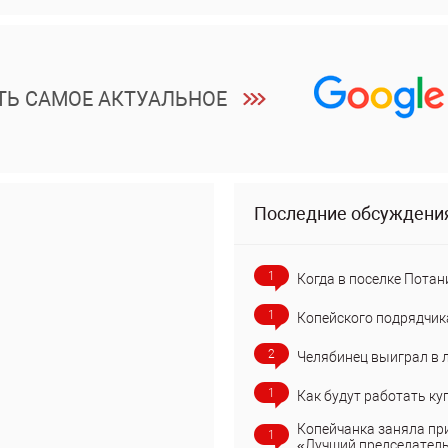
ТЬ САМОЕ АКТУАЛЬНОЕ
Последние обсуждени
1
Когда в поселке Потан
1
Копейского подрядчик
2
Челябинец выиграл в 
1
Как будут работать ку
Копейчанка заняла пр
1
«Лучший председател