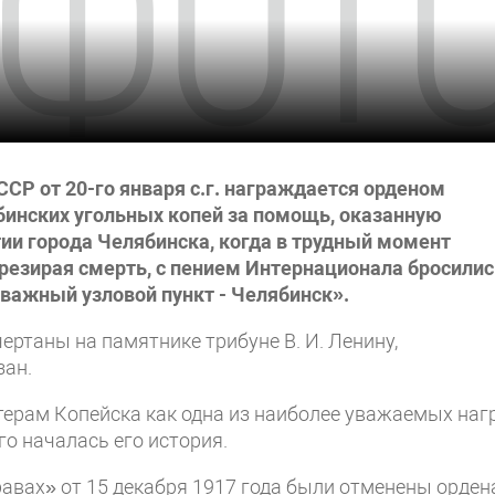
Р от 20-го января с.г. награждается орденом
бинских угольных копей за помощь, оказанную
тии города Челябинска, когда в трудный момент
презирая смерть, с пением Интернационала бросилис
 важный узловой пункт - Челябинск».
ертаны на памятнике трибуне В. И. Ленину,
зан.
терам Копейска как одна из наиболее уважаемых наг
го началась его история.
авах» от 15 декабря 1917 года были отменены орден