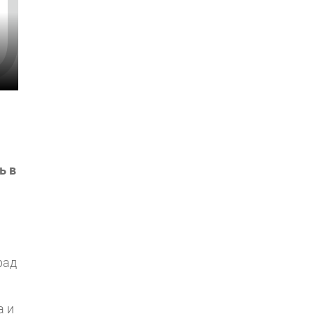
ь в
рад
а и