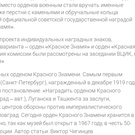
 Вместо орденов военным стали вручать именные
же перстни с каменьями и обручальные кольца
ой официальной советской государственной наградой
намя».
 проекта индивидуальных наградных знаков,
 варианта – орден «Красное Знамя» и орден «Красна
ния комиссии были рассмотрены на заседании ВЦИК, 
».
енных орденом Красного Знамени. Самым первым
Санкт-Петербург), награжденный в декабре 1919 год
л постановление: «Наградить орденом Красного
д – авт.), Луганска и Ташкента за заслуги,
к центров обороны против империалистического
ловград. Сегодня орден Красного Знамени хранится в
, так как музей был открыт в 1967 году, в честь 50-
люции.
Автор статьи: Виктор Чигинцев