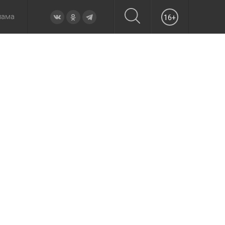
лама
16+
овье
а неделю
Образование
Вчера
Вечерние
Происшествия
Утренние
Официально