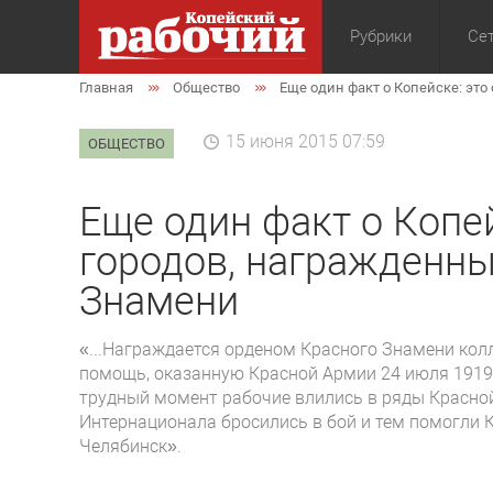
Рубрики
Сет
Главная
Общество
Еще один факт о Копейске: это
Общество
Экон
15 июня 2015 07:59
ОБЩЕСТВО
Еще один факт о Копей
городов, награжденн
Знамени
«...Награждается орденом Красного Знамени кол
помощь, оказанную Красной Армии 24 июля 1919 г
трудный момент рабочие влились в ряды Красной
Интернационала бросились в бой и тем помогли 
Челябинск».