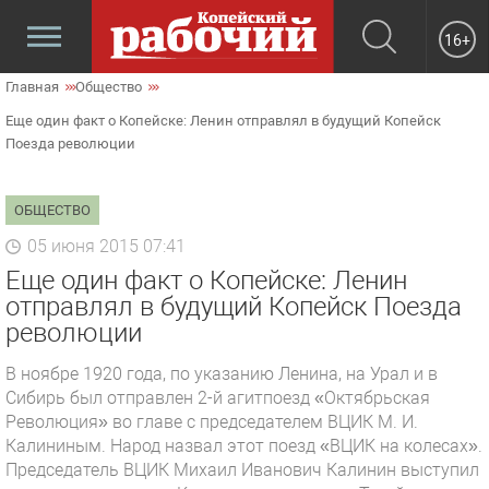
16+
Главная
Общество
Еще один факт о Копейске: Ленин отправлял в будущий Копейск
Поезда революции
ОБЩЕСТВО
05 июня 2015 07:41
Еще один факт о Копейске: Ленин
отправлял в будущий Копейск Поезда
революции
В ноябре 1920 года, по указанию Ленина, на Урал и в
Сибирь был отправлен 2-й агитпоезд «Октябрьская
Революция» во главе с председателем ВЦИК М. И.
Калининым. Народ назвал этот поезд «ВЦИК на колесах».
Председатель ВЦИК Михаил Иванович Калинин выступил