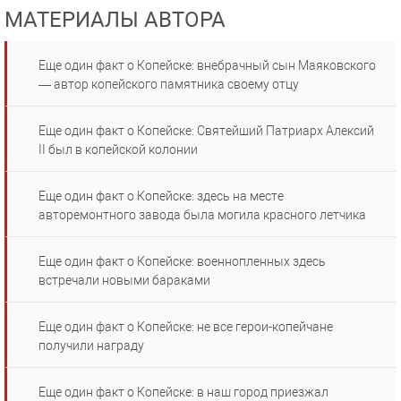
МАТЕРИАЛЫ АВТОРА
Еще один факт о Копейске: внебрачный сын Маяковского
— автор копейского памятника своему отцу
Еще один факт о Копейске: Святейший Патриарх Алексий
II был в копейской колонии
Еще один факт о Копейске: здесь на месте
авторемонтного завода была могила красного летчика
Еще один факт о Копейске: военнопленных здесь
встречали новыми бараками
Еще один факт о Копейске: не все герои-копейчане
получили награду
Еще один факт о Копейске: в наш город приезжал