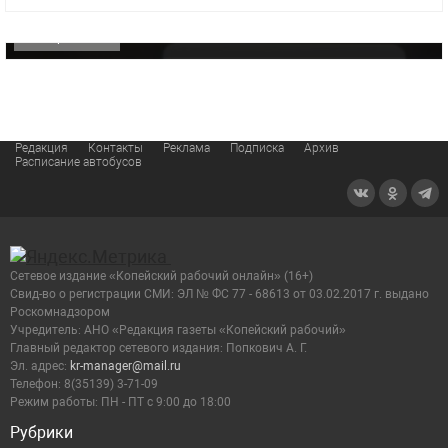
ОФИЦИАЛЬНО
Редакция
Контакты
Реклама
Подписка
Архив
Расписание автобусов
Сетевое издание «Копейский рабочий онлайн» (16+)
Cвид-во о регистрации СМИ: ЭЛ № ФС 77 - 68613 от 03.02.2017 г. выдано
Роскомнадзором
Учредитель: АНО «Редакция газеты «Копейский рабочий»
Главный редактор сетевого издания: Попкович А. Г.
Эл. адрес:
kr-manager@mail.ru
Телефон: 8(35139) 3-71-09
Режим работы: ПН - ПТ с 9:00 до 18:00
Рубрики