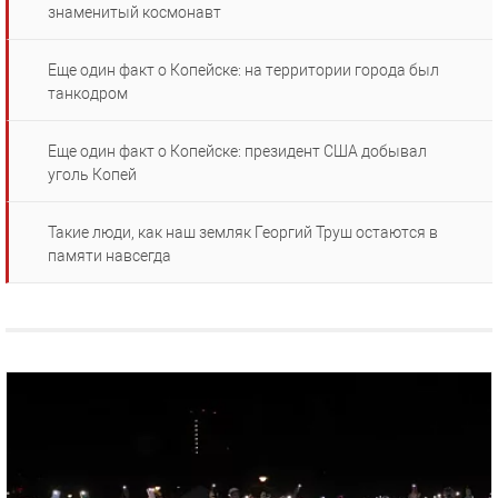
знаменитый космонавт
Еще один факт о Копейске: на территории города был
танкодром
Еще один факт о Копейске: президент США добывал
уголь Копей
Такие люди, как наш земляк Георгий Труш остаются в
памяти навсегда