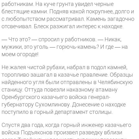
работникам. На куче грунта увидел черные
блестящие камни. Подняв какой покрупнее, долго и
с любопытством рассматривал. Камень загадочно
отсвечивал. Блеск разжигал интерес к находке.
— Что это? — спросил у работников. — Никак,
мужики, это уголь — горючь-камень? И где — на
моем огороде!
Не жалея чистой рубахи, набрал в подол камней,
торопливо зашагал в казачье правление. Образцы
найденного угля были отправлены в Челябинскую
станицу. Оттуда повезли наказному атаману
Оренбургского казачьего войска генерал-
губернатору Сухомлинову. Донесение о находке
поступило в горный департамент столицы.
Спустя два года, когда горный инженер казачьего
войска Подъяконов произвел разведку вблизи