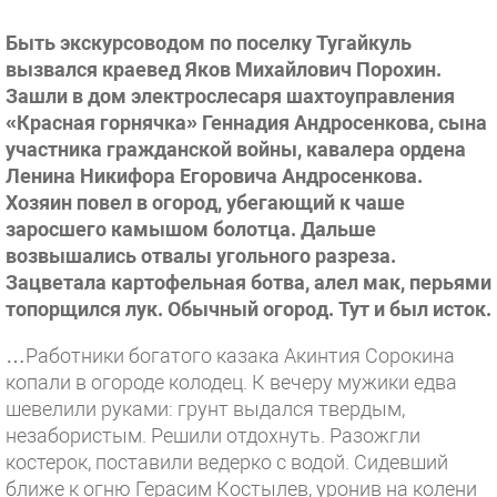
Быть экскурсоводом по поселку Тугайкуль
вызвался краевед Яков Михайлович Порохин.
Зашли в дом электрослесаря шахтоуправления
«Красная горнячка» Геннадия Андросенкова, сына
участника гражданской войны, кавалера ордена
Ленина Никифора Егоровича Андросенкова.
Хозяин повел в огород, убегающий к чаше
заросшего камышом болотца. Дальше
возвышались отвалы угольного разреза.
Зацветала картофельная ботва, алел мак, перьями
топорщился лук. Обычный огород. Тут и был исток.
…Работники богатого казака Акинтия Сорокина
копали в огороде колодец. К вечеру мужики едва
шевелили руками: грунт выдался твердым,
незабористым. Решили отдохнуть. Разожгли
костерок, поставили ведерко с водой. Сидевший
ближе к огню Герасим Костылев, уронив на колени