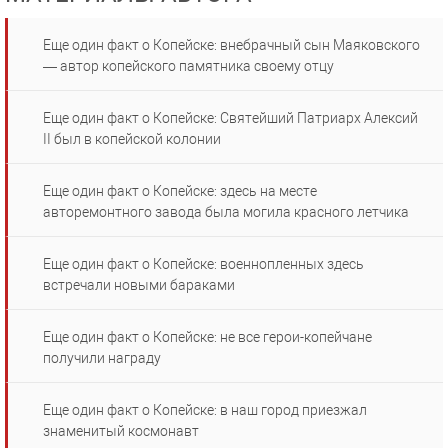
Еще один факт о Копейске: внебрачный сын Маяковского
— автор копейского памятника своему отцу
Еще один факт о Копейске: Святейший Патриарх Алексий
II был в копейской колонии
Еще один факт о Копейске: здесь на месте
авторемонтного завода была могила красного летчика
Еще один факт о Копейске: военнопленных здесь
встречали новыми бараками
Еще один факт о Копейске: не все герои-копейчане
получили награду
Еще один факт о Копейске: в наш город приезжал
знаменитый космонавт