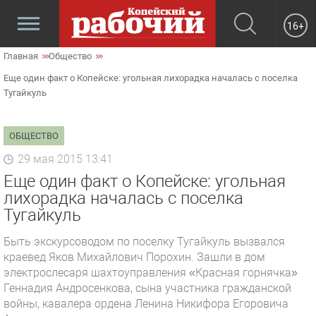
16+
Главная
Общество
Еще один факт о Копейске: угольная лихорадка началась с поселка
Тугайкуль
ОБЩЕСТВО
29 мая 2015 13:41
Еще один факт о Копейске: угольная
лихорадка началась с поселка
Тугайкуль
Быть экскурсоводом по поселку Тугайкуль вызвался
краевед Яков Михайлович Порохин. Зашли в дом
электрослесаря шахтоуправления «Красная горнячка»
Геннадия Андросенкова, сына участника гражданской
войны, кавалера ордена Ленина Никифора Егоровича