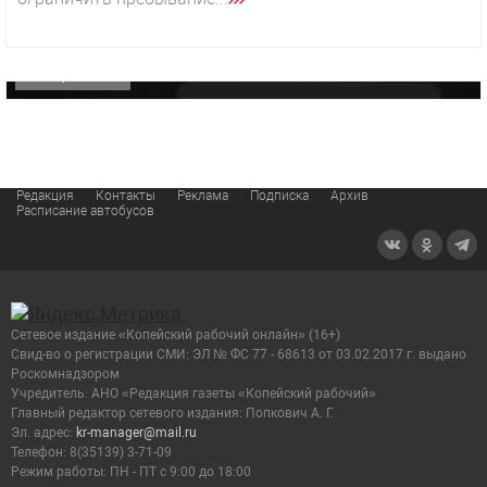
«Звезда» Метрана стала главным героем нового
видео компании
ОФИЦИАЛЬНО
Редакция
Контакты
Реклама
Подписка
Архив
Расписание автобусов
Сетевое издание «Копейский рабочий онлайн» (16+)
Cвид-во о регистрации СМИ: ЭЛ № ФС 77 - 68613 от 03.02.2017 г. выдано
Роскомнадзором
Учредитель: АНО «Редакция газеты «Копейский рабочий»
Главный редактор сетевого издания: Попкович А. Г.
Эл. адрес:
kr-manager@mail.ru
Телефон: 8(35139) 3-71-09
Режим работы: ПН - ПТ с 9:00 до 18:00