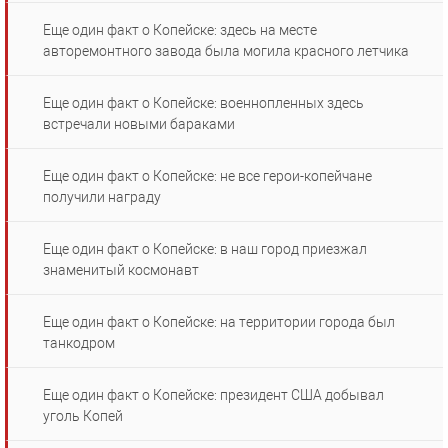
Еще один факт о Копейске: здесь на месте
авторемонтного завода была могила красного летчика
Еще один факт о Копейске: военнопленных здесь
встречали новыми бараками
Еще один факт о Копейске: не все герои-копейчане
получили награду
Еще один факт о Копейске: в наш город приезжал
знаменитый космонавт
Еще один факт о Копейске: на территории города был
танкодром
Еще один факт о Копейске: президент США добывал
уголь Копей