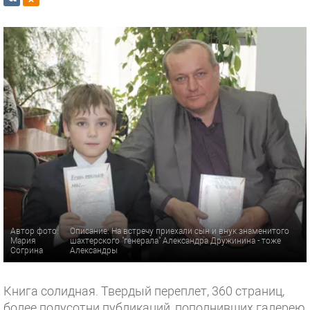
Автор фото:
Описание: На встречу приехали сын и внук знаменитого
Мария
шахтерского "генерала" Александра Дружинина - тоже
Согрина
Александры
Книга солидная. Твердый переплет, 360 страниц,
более полусотни публикаций, пополнивших галерею