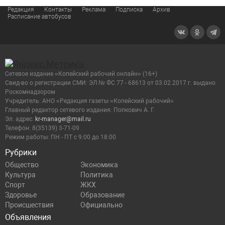
Редакция
Контакты
Реклама
Подписка
Архив
Расписание автобусов
Сетевое издание «Копейский рабочий онлайн» (16+)
Cвид-во о регистрации СМИ: ЭЛ № ФС 77 - 68613 от 03.02.2017 г. выдано
Роскомнадзором
Учредитель: АНО «Редакция газеты «Копейский рабочий»
Главный редактор сетевого издания: Попкович А. Г.
Эл. адрес:
kr-manager@mail.ru
Телефон: 8(35139) 3-71-09
Режим работы: ПН - ПТ с 9:00 до 18:00
Рубрики
Общество
Экономика
Культура
Политика
Спорт
ЖКХ
Здоровье
Образование
Происшествия
Официально
Объявления