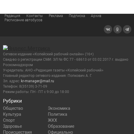
Редакция
Контакты
Реклама
Подписка
Архив
Расписание автобусов
Сетевое издание «Копейский рабочий онлайн» (16+)
Cвид-во о регистрации СМИ: ЭЛ № ФС 77 - 68613 от 03.02.2017 г. выдано
Роскомнадзором
Учредитель: АНО «Редакция газеты «Копейский рабочий»
Главный редактор сетевого издания: Попкович А. Г.
Эл. адрес:
kr-manager@mail.ru
Телефон: 8(35139) 3-71-09
Режим работы: ПН - ПТ с 9:00 до 18:00
Рубрики
Общество
Экономика
Культура
Политика
Спорт
ЖКХ
Здоровье
Образование
Происшествия
Официально