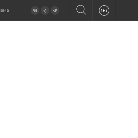
лама
16+
овье
а неделю
Образование
Вчера
Вечерние
Происшествия
Утренние
Официально