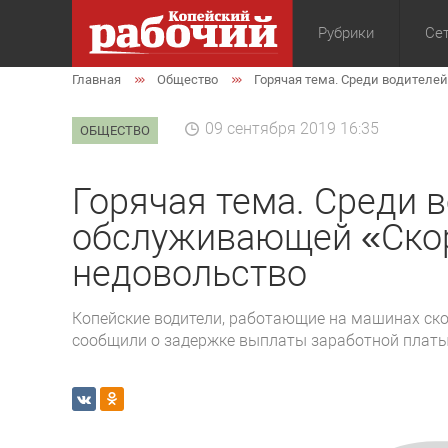
Рубрики
Сет
Главная
Общество
Горячая тема. Среди водителе
Общество
Экон
09 сентября 2019 16:35
ОБЩЕСТВО
Горячая тема. Среди 
обслуживающей «Скор
недовольство
Копейские водители, работающие на машинах с
сообщили о задержке выплаты заработной платы