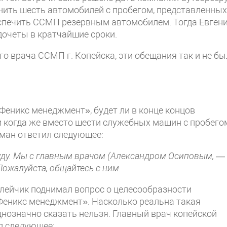
енить шесть автомобилей с пробегом, представленных
беспечить ССМП резервным автомобилем. Тогда Евген
очеты в кратчайшие сроки.
о врача ССМП г. Копейска, эти обещания так и не бы
еникс менеджмент», будет ли в конце концов
и когда же вместо шести служебных машин с пробего
дман ответил следующее:
буду. Мы с главным врачом (Александром Осиповым, —
 Пожалуйста, общайтесь с ним.
алейчик поднимал вопрос о целесообразности
Феникс менеджмент». Насколько реальна такая
днозначно сказать нельзя. Главный врач копейской
ал следующее: