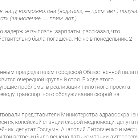
пятницу, возможно, они (водители, — прим. авт.) получ
ти (зачисление, — прим. авт.).
о задержке выплаты зарплаты, рассказал, что
ствительно была погашена. Но не в понедельник, 2
енным председателем городской Общественной пала
ится очередной круглый стол. В ходе этого
ующие проблемы в реализации пилотного проекта,
еводу транспортного обслуживания скорой на
твовали представители Министерства здравоохране
ент», копейской станции скорой медпомощи, депута
ейчик, депутат Госдумы Анатолий Литовченко и мест
м той встречи было решено дать компании-аутсорсер