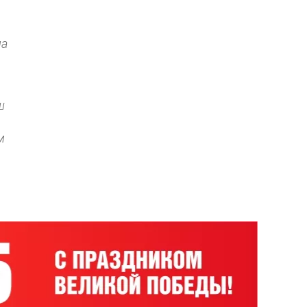
на
ш
м