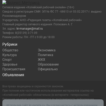
Сетевое издание «Копейский рабочий онлайн» (16+)
Cвид-во о регистрации СМИ: ЭЛ № ФС 77 - 68613 от 03.02.2017 г. выдано
Роскомнадзором
Учредитель: АНО «Редакция газеты «Копейский рабочий»
Главный редактор сетевого издания: Попкович А. Г.
Эл. адрес:
kr-manager@mail.ru
Телефон: 8(35139) 3-71-09
Режим работы: ПН - ПТ с 9:00 до 18:00
Рубрики
Общество
Экономика
Культура
Политика
Спорт
ЖКХ
Здоровье
Образование
Происшествия
Официально
Объявления
Все права защищены и охраняются законом.
При полном или частичном использовании материалов ссылка на
«Копейский рабочий» обязательна (в интернете - гиперссылка).
Редакция не несет ответственности за достоверность информации,
содержащейся в рекламных объявлениях.
Используя сайт kr-gazeta.ru, Вы соглашаетесь с использованием