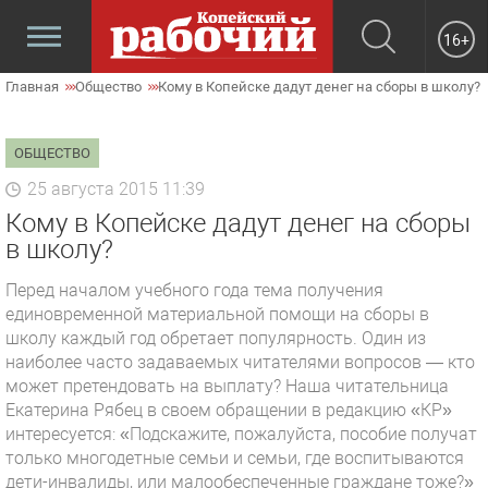
16+
Главная
Общество
Кому в Копейске дадут денег на сборы в школу?
ОБЩЕСТВО
25 августа 2015 11:39
Кому в Копейске дадут денег на сборы
в школу?
Перед началом учебного года тема получения
единовременной материальной помощи на сборы в
школу каждый год обретает популярность. Один из
наиболее часто задаваемых читателями вопросов — кто
может претендовать на выплату? Наша читательница
Екатерина Рябец в своем обращении в редакцию «КР»
интересуется: «Подскажите, пожалуйста, пособие получат
только многодетные семьи и семьи, где воспитываются
дети-инвалиды, или малообеспеченные граждане тоже?»