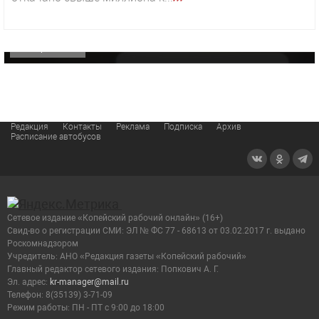
«Звезда» Метрана стала главным героем нового
видео компании
ОФИЦИАЛЬНО
Редакция
Контакты
Реклама
Подписка
Архив
Расписание автобусов
Сетевое издание «Копейский рабочий онлайн» (16+)
Cвид-во о регистрации СМИ: ЭЛ № ФС 77 - 68613 от 03.02.2017 г. выдано
Роскомнадзором
Учредитель: АНО «Редакция газеты «Копейский рабочий»
Главный редактор сетевого издания: Попкович А. Г.
Эл. адрес:
kr-manager@mail.ru
Телефон: 8(35139) 3-71-09
Режим работы: ПН - ПТ с 9:00 до 18:00