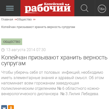
16+
Главная
Общество
Копейчан призывают хранить верность супругам
ОБЩЕСТВО
13 августа 2014 07:30
Копейчан призывают хранить верность
супругам
Чтобы уберечь себя от половых инфекций, необходимо
иметь элементарные знания и здравый смысл. Об этом
напоминает всем горожанам заведующая
поликлиническим отделением № 6 областного кожно-
венерологического диспансера № 3 Лилия Лебедева.