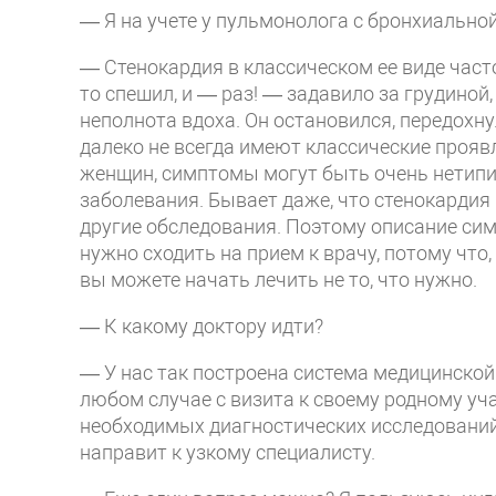
— Я на учете у пульмонолога с бронхиальной
— Стенокардия в классическом ее виде часто
то спешил, и — раз! — задавило за грудино
неполнота вдоха. Он остановился, передохну
далеко не всегда имеют классические проявл
женщин, симптомы могут быть очень нетип
заболевания. Бывает даже, что стенокардия
другие обследования. Поэтому описание сим
нужно сходить на прием к врачу, потому что, 
вы можете начать лечить не то, что нужно.
— К какому доктору идти?
— У нас так построена система медицинской
любом случае с визита к своему родному уч
необходимых диагностических исследований,
направит к узкому специалисту.