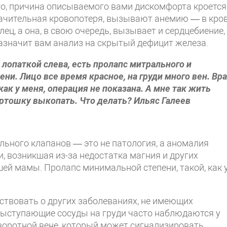
го, причина описываемого вами дискомфорта кроется
значительная кровопотеря, вызывают анемию — в кро
ц, а она, в свою очередь, вызывает и сердцебиение,
назначит вам анализ на скрытый дефицит железа.
лопаткой слева, есть пролапс митрального и
ени. Лицо все время красное, на груди много вен. Вр
как у меня, операция не показана. А мне так жить
артошку выкопать. Что делать? Ильяс Галеев
льного клапанов — это не патология, а аномалия
, возникшая из-за недостатка магния и других
ей мамы. Пролапс минимальной степени, такой, как 
твовать о других заболеваниях, не имеющих
Выступающие сосуды на груди часто наблюдаются у
воротной вене, который может сигнализировать,