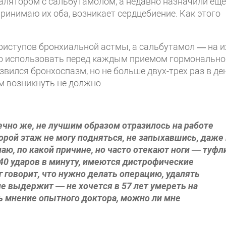
алятором с сальбутамолом, а недавно назначили еще
ринимаю их оба, возникает сердцебиение. Как этого
риступов бронхиальной астмы, а сальбутамол — на и
но использовать перед каждым приемом гормонально
звился бронхоспазм, но не больше двух-трех раз в де
м возникнуть не должно.
нечно же, не лучшим образом отразилось на работе
орой этаж не могу подняться, не запыхавшись, даже 
ю, по какой причине, но часто отекают ноги — туфл
40 ударов в минуту, имеются дистрофические
 говорит, что нужно делать операцию, удалять
не выдержит — не хочется в 57 лет умереть на
ь мнение опытного доктора, можно ли мне