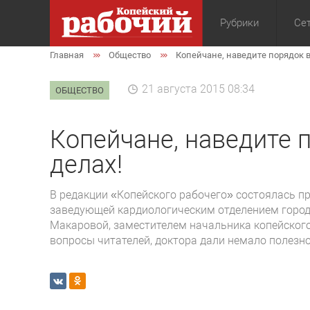
Рубрики
Сет
Главная
Общество
Копейчане, наведите порядок в
Общество
Экон
21 августа 2015 08:34
ОБЩЕСТВО
Копейчане, наведите 
делах!
В редакции «Копейского рабочего» состоялась п
заведующей кардиологическим отделением город
Макаровой, заместителем начальника копейского
вопросы читателей, доктора дали немало полезн