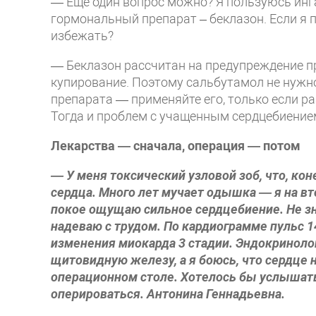
— Еще один вопрос можно? Я пользуюсь инг
гормональный препарат – беклазон. Если я п
избежать?
— Беклазон рассчитан на предупреждение п
купирование. Поэтому сальбутамол не нуж
препарата — применяйте его, только если ра
Тогда и проблем с учащенным сердцебиение
Лекарства — сначала, операция — потом
— У меня токсический узловой зоб, что, ко
сердца. Много лет мучает одышка — я на вт
покое ощущаю сильное сердцебиение. Не зна
надеваю с трудом. По кардиограмме пульс 1
изменения миокарда 3 стадии. Эндокринолог
щитовидную железу, а я боюсь, что сердце 
операционном столе. Хотелось бы услышат
оперироваться. Антонина Геннадьевна.