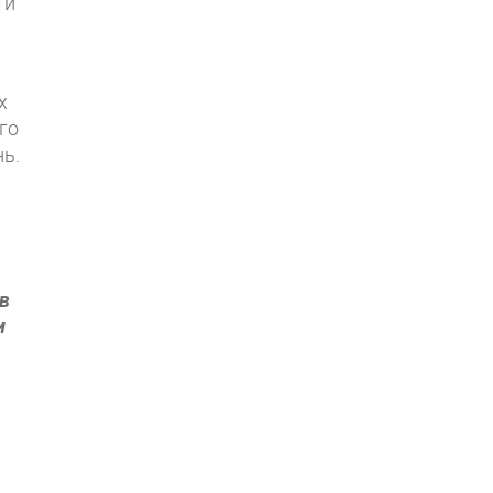
 и
х
го
нь.
в
и