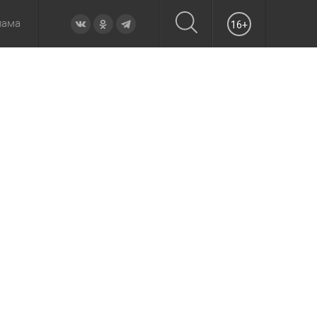
лама
16+
овье
а неделю
Образование
Вчера
Вечерние
Происшествия
Утренние
Официально