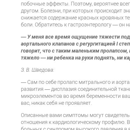
побочные эффекты. Поэтому, вероятнее все
другом. Болезни, при которых происходит 
снижается содержание красных кровяных теле
боли. Обратитесь к гастроэнтерологу — он 
— У меня все время ощущение тяжести под 
аортального клапанов с регургитацией I степ
говорит, что с таким маленьким пролапсом, 
тяжело — ни ребенка на руки поднять, ни к
З. В. Шведова:
— Сам по себе пролапс митрального и аорта
развития — дисплазия соединительной ткани
микроэлементов во время беременности ваш
вас, никак себя не проявляет.
Описанные вами симптомы могут свидетельс
отношения к кардиологическому профилю. 
больных с синдромом высокого давления в 