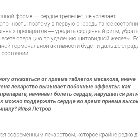
янной форме — сердце трепещет, не успевает
таточность, поэтому в первую очередь такое состоян
енных препаратов — уредить сердечный ритм, убрат
енесете операцию по удалению щитовидной железы. Е
очной гормональной активности будет и дальше страд
м состоянии.
огу отказаться от приема таблеток месакола, иначе
меня лекарство вызывает побочные эффекты: как
репарата, начинает болеть сердце, нарушается ритм
 Как можно поддержать сердце во время приема высо
ечнику? Илья Петров
ся современным лекарством, которое крайне редко д