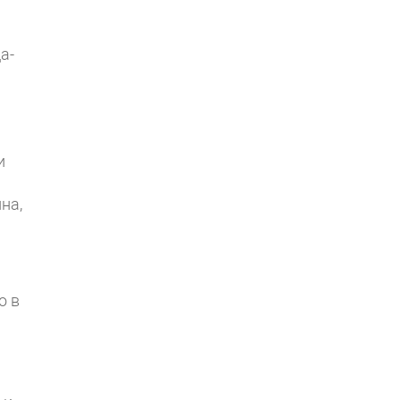
а-
и
на,
о в