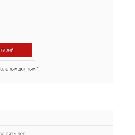
нальных данных.
*
ся пять лет