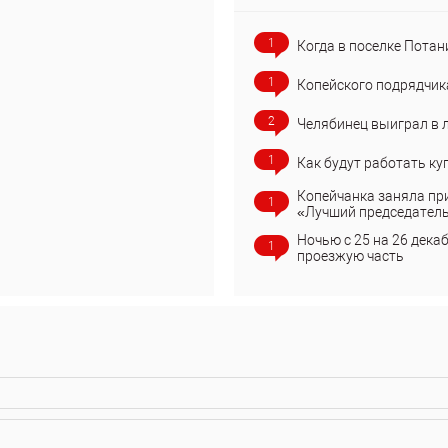
1
Когда в поселке Потан
1
Копейского подрядчик
2
Челябинец выиграл в 
1
Как будут работать ку
Копейчанка заняла пр
1
«Лучший председател
Ночью с 25 на 26 дека
1
проезжую часть