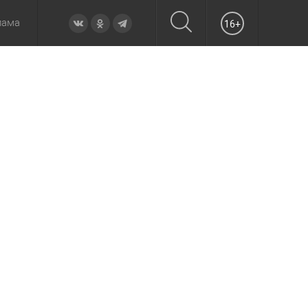
лама
16+
овье
а неделю
Образование
Вчера
Вечерние
Происшествия
Утренние
Официально