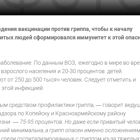
едения вакцинации против гриппа, чтобы к началу
витых людей сформировался иммунитет к этой опас
заболевание. По данным ВОЗ, ежегодно в мире во вр
взрослого населения и 20-30 процентов детей.
т от 250 до 500 тысяч человек. Следует отметить и
этой инфекцией.
ым средством профилактики гриппа,
— говорит веду
адзора по Копейску и Красноармейскому району
езни — 75-95 процентов. Но даже если привитый чело
нений минимальна, а грипп опасен именно осложнения
 среди госпитализированных с гриппом из-за тяжелых