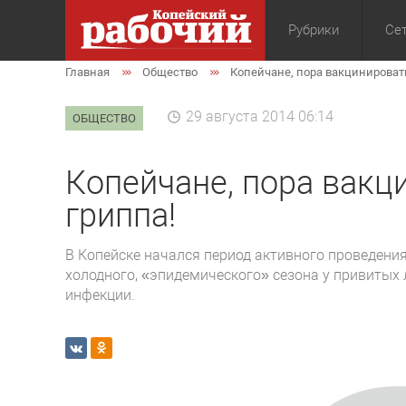
Рубрики
Сет
Главная
Общество
Копейчане, пора вакцинировать
Общество
Экон
29 августа 2014 06:14
ОБЩЕСТВО
Копейчане, пора вакц
гриппа!
В Копейске начался период активного проведения
холодного, «эпидемического» сезона у привитых
инфекции.