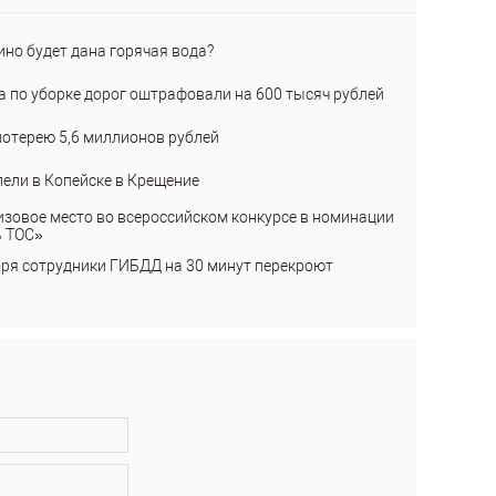
ино будет дана горячая вода?
а по уборке дорог оштрафовали на 600 тысяч рублей
лотерею 5,6 миллионов рублей
пели в Копейске в Крещение
изовое место во всероссийском конкурсе в номинации
ь ТОС»
бря сотрудники ГИБДД на 30 минут перекроют