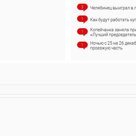
2
Челябинец выиграл в 
1
Как будут работать ку
Копейчанка заняла пр
1
«Лучший председател
Ночью с 25 на 26 дека
1
проезжую часть