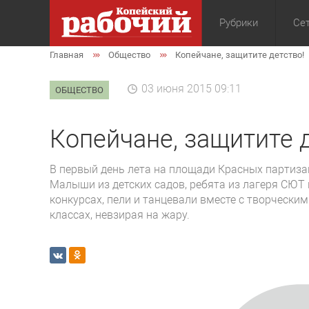
Рубрики
Сет
Главная
Общество
Копейчане, защитите детство!
Общество
Экон
03 июня 2015 09:11
ОБЩЕСТВО
Копейчане, защитите 
В первый день лета на площади Красных партизан
Малыши из детских садов, ребята из лагеря СЮТ
конкурсах, пели и танцевали вместе с творческим
классах, невзирая на жару.