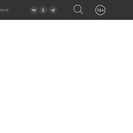
лама
16+
овье
а неделю
Образование
Вчера
Вечерние
Происшествия
Утренние
Официально