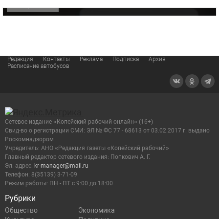
ОФИЦИАЛЬНО
Редакция
Контакты
Реклама
Подписка
Архив
Расписание автобусов
Сетевое издание «Копейский рабочий онлайн» (16+)
Cвид-во о регистрации СМИ: ЭЛ № ФС 77 - 68613 от 03.02.2017 г. выдано
Роскомнадзором
Учредитель: АНО «Редакция газеты «Копейский рабочий»
Главный редактор сетевого издания: Попкович А. Г.
Эл. адрес:
kr-manager@mail.ru
Телефон: 8(35139) 3-71-09
Режим работы: ПН - ПТ с 9:00 до 18:00
Рубрики
Общество
Экономика