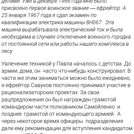
делами. Уже в декабре 1966 года мне было
присвоено первое воинское звание — ефрейтор. А
25 января 1967 года я сдал экзамен по
квалификации электрика машины 8Н067. Эта
машина вырабатывала электрический ток и была
необходима в случаях отключения военного городка
от постоянной сети или работы нашего комплекса в
лесу.
Увлечение техникой у Павла началось с детства. До
армии, дома, он часто что-нибудь конструировал. В
части же этим заниматься можно было ежедневно,
и ефрейтор Савуков постоянно принимал участие в
рационализаторских проектах. За свои
рацпредложения он был награжден грамотой
командиром части полковником Самойленко и
позднее грамотой от командующего армией. А
через некоторое время офицеры подразделения
дали ему рекомендации для вступления кандидатом