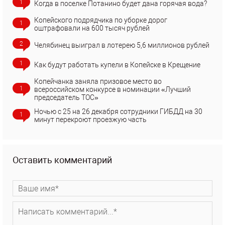
1
Когда в поселке Потанино будет дана горячая вода?
Копейского подрядчика по уборке дорог
1
оштрафовали на 600 тысяч рублей
2
Челябинец выиграл в лотерею 5,6 миллионов рублей
1
Как будут работать купели в Копейске в Крещение
Копейчанка заняла призовое место во
1
всероссийском конкурсе в номинации «Лучший
председатель ТОС»
Ночью с 25 на 26 декабря сотрудники ГИБДД на 30
1
минут перекроют проезжую часть
Оставить комментарий