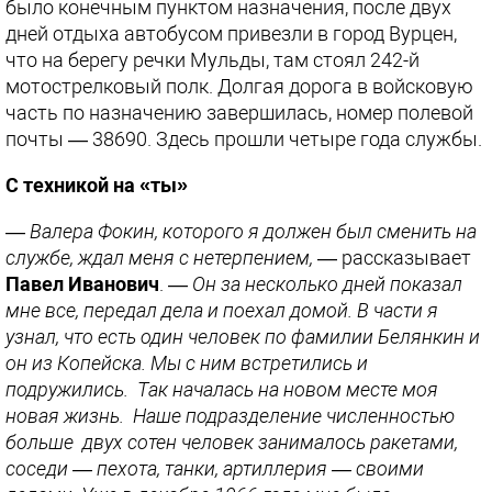
было конечным пунктом назначения, после двух
дней отдыха автобусом привезли в город Вурцен,
что на берегу речки Мульды, там стоял 242-й
мотострелковый полк. Долгая дорога в войсковую
часть по назначению завершилась, номер полевой
почты — 38690. Здесь прошли четыре года службы.
С техникой на «ты»
—
Валера Фокин, которого я должен был сменить на
службе, ждал меня с нетерпением,
— рассказывает
Павел Иванович
. —
Он за несколько дней показал
мне все, передал дела и поехал домой. В части я
узнал, что есть один человек по фамилии Белянкин и
он из Копейска. Мы с ним встретились и
подружились. Так началась на новом месте моя
новая жизнь. Наше подразделение численностью
больше двух сотен человек занималось ракетами,
соседи — пехота, танки, артиллерия — своими