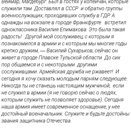
Веймар, Магдебург. Был в гостях у копейчан, которые
служили там. Доставлял в СССР и обратно группы
военнослужащих, проходивших службу в ГДР. А
однажды на вокзале в городе Франкфурте встретил
одноклассника Василия Епимахова. Это была такая
радость! Другой мой сослуживец, с которым я
познакомился в армии и с которым мы многие годы
крепко дружим, — Василий Сухарьков, сейчас он
живет в городе Плавске Тульской области. До сих
пор общаемся и с некоторыми другими
сослуживцами. Армейская дружба не ржавеет! И
сегодня я хочу сказать молодым парням следующее.
Никогда ты не станешь настоящим мужчиной, если
не служил в армии (я не говорю сейчас о людях,
которым служить не позволяет здоровье). Сегодня
наша армия имеет современное оснащение, у нее
достойный военачальник. Служите и будьте достойны
звания защитника Отечества.