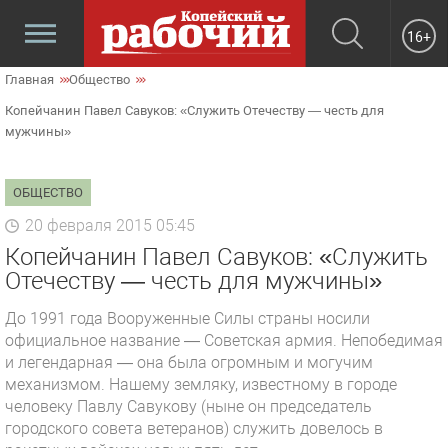
16+
Главная
Общество
Копейчанин Павел Савуков: «Служить Отечеству — честь для
мужчины»
ОБЩЕСТВО
20 февраля 2015 05:45
Копейчанин Павел Савуков: «Служить
Отечеству — честь для мужчины»
До 1991 года Вооруженные Силы страны носили
официальное название — Советская армия. Непобедимая
и легендарная — она была огромным и могучим
механизмом. Нашему земляку, известному в городе
человеку Павлу Савукову (ныне он председатель
городского совета ветеранов) служить довелось в