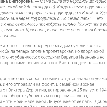
ина Викторовна
. —
Мама была его неродной дочерью
е, погибший бело­гвардеец). Когда в семье родились 
димир, семья вернулась на родину деда в Ва­луйки. Зд
югина, а через год родилась я. Но семья папы — его
а к нам относилась пренебрежительно. Как же: папа в
я фа­милия их Красновы, и они после революции бежал
елочника.
иточно — видно, перед переездом сумели кое-что
их была теперь вполне пролетар­ская, но дворянской
этого не убавилось: с соседями Варвара Ивановна не
с задранны­ми носиками, а вот Виктор подкачал — жен
, она не очень хорошо помнит отца: сначала он уезж
, и его отправили на фронт. В семейном архиве
 от Виктора Дерюгина, датированная 25 августа 194
, а на обороте убористым почерком — слова,
амять моей маленькой Линусеньке от ее папы. Добр