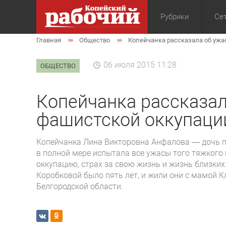
Рубрики
Сет
Главная
Общество
Копейчанка рассказала об ужа
Общество
Экон
06 июля 2015 11:28
ОБЩЕСТВО
Копейчанка рассказал
фашистской оккупаци
Копейчанка Лина Викторовна Анфалова — дочь п
в полной мере испытала все ужа­сы того тяжкого
оккупацию, страх за свою жизнь и жизнь близких.
Коробковой было пять лет, и жили они с мамой К
Белгородской области.