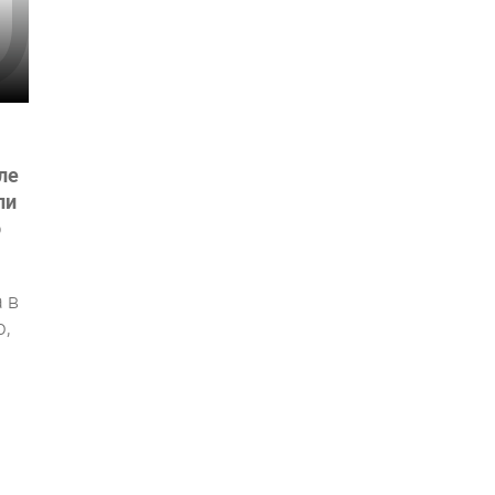
ле
ли
о
 в
,