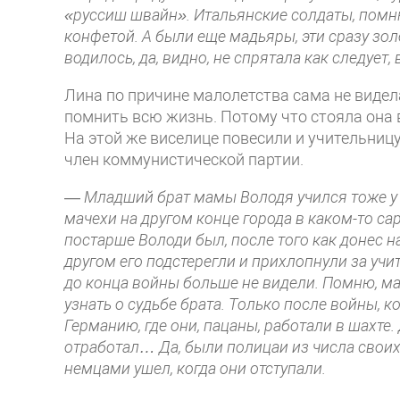
«руссиш швайн». Итальянские солдаты, помню
конфетой. А были еще мадьяры, эти сразу зол
водилось, да, видно, не спрятала как следует, 
Лина по причине малолетства сама не ви­дела
помнить всю жизнь. Потому что стояла она 
На этой же ви­селице повесили и учительницу
член коммунистической партии.
—
Младший брат мамы Володя учился тоже у 
мачехи на другом конце города в каком-то сар
постарше Володи был, после того как до­нес на
другом его под­стерегли и прихлопнули за учит
до конца войны больше не видели. Помню, ма
узнать о судьбе брата. Только после войны, к
Германию, где они, пацаны, работали в шахте.
отработал… Да, были полицаи из числа своих ж
немцами ушел, ког­да они отступали.