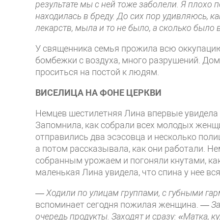
результате мы с ней тоже заболели. Я плохо п
находилась в бреду. До сих пор удивляюсь, ка
лекарств, мыла и то не было, а сколько было 
У священника семья прожила всю оккупа­цию
бомбежки с воздуха, много разру­шений. До
проситься на постой к людям.
ВИСЕЛИЦА НА ФОНЕ ЦЕРКВИ
Немцев шестилетняя Лина впервые уви­дела 
Запомнила, как собрали всех молодых женщи
отправились два эсэ­совца и несколько поли
а потом рассказывала, как они работали. Не
собранным урожаем и погоняли кнутами, как
маленькая Лина увидела, что спина у нее вся
— Ходили по улицам группами, с губными гарм
вспоминает сегодня пожилая женщина. —
За
очередь продук­ты. Заходят и сразу: «Матка, к