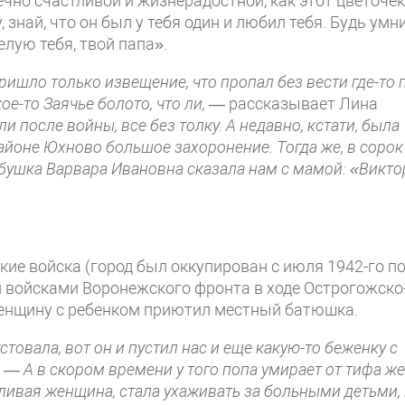
чно счастливой и жизне­радостной, как этот цветочек
 знай, что он был у тебя один и любил тебя. Будь умни
елую тебя, твой папа».
пришло только извещение, что пропал без вести где-то 
ое-то Заячье болото, что ли,
— рассказывает Лина
 после войны, все без толку. А недавно, кстати, была
айоне Юхново большое захоронение. Тогда же, в сорок
бабушка Варвара Ивановна сказала нам с мамой: «Викто
кие войска (город был оккупирован с июля 1942-го п
и войсками Воронежского фронта в ходе Острогожско
енщину с ре­бенком приютил местный батюшка.
товала, вот он и пустил нас и еще какую-то беженку с
. —
А в скором времени у того попа умирает от тифа же
ливая женщи­на, стала ухаживать за больными детьми,