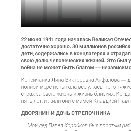
22 июня 1941 года началась Великая Отече
достаточно хорошо. 30 миллионов российски
дети, содержались в концлагерях и страдал
свою долю человече­ских жизней. Это был 
война не может быть благом — независимо о
Копейчанка Лина Викторовна Анфалова — до
полной мере испытала все ужа­сы того тяжк
страх за свою жизнь и жизнь близких. Когд
пять лет, и жили они с мамой Клавдией Павл
ДВОРЯНИН И ДОЧЬ СТРЕЛОЧНИКА
—
Мой дед Павел Коробков был простым рабо