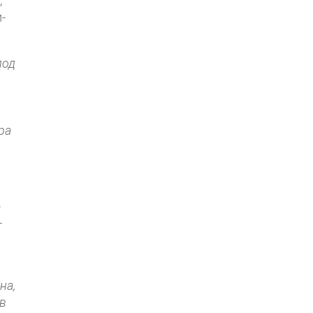
,
­
под
ра
о
-
на,
 в