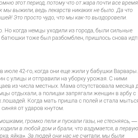
омню этот период, потому что от жара поч­ти все время
к мы выжили, ведь лекарств ни­каких не было. Да что
вшей! Это просто чудо, что мы как-то выздоровели.
. Но когда немцы уходили из города, были сильные
м батюшки тоже был разбомблен, пришлось снова идт
в июле 42-го, когда они еще жили у бабушки Варвары.
н с улицы и отправили на уборку урожая. С ними
цаев из числа мест­ных. Мама отсутствовала месяца д
мцы от­дыхали, а полицаи запрягали женщин в арбу с
 лошадей. Когда мать пришла с полей и стала мыться
 синяя от ударов кнутом.
ошками, громко пели и пускали газы, не стесняясь,
—
ходили в любой дом и брали, что вздумается, в перву
урка, яйка». За людей они нас не считали, мы были