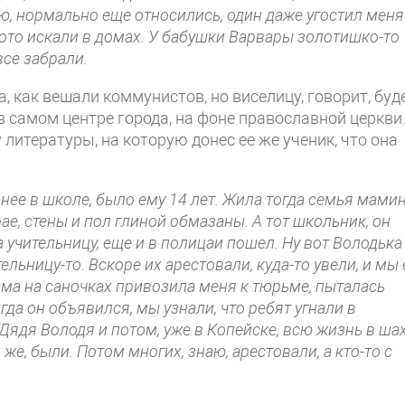
, нор­мально еще относились, один даже угостил меня
ото искали в домах. У бабушки Вар­вары золотишко-то
все забрали.
, как вешали коммунистов, но виселицу, говорит, буд
в самом центре города, на фоне православной церкви
 литературы, на которую донес ее же ученик, что она
нее в школе, было ему 14 лет. Жила тогда семья мами
ае, стены и пол глиной обмазаны. А тот школьник, он
 учительницу, еще и в полицаи по­шел. Ну вот Володька
ельницу-то. Вскоре их арестовали, куда-то увели, и мы 
ма на саночках привозила меня к тюрьме, пыталась
огда он объявился, мы узнали, что ребят угнали в
 Дядя Володя и потом, уже в Копейске, всю жизнь в ша
е, были. Потом многих, знаю, арестовали, а кто-то с