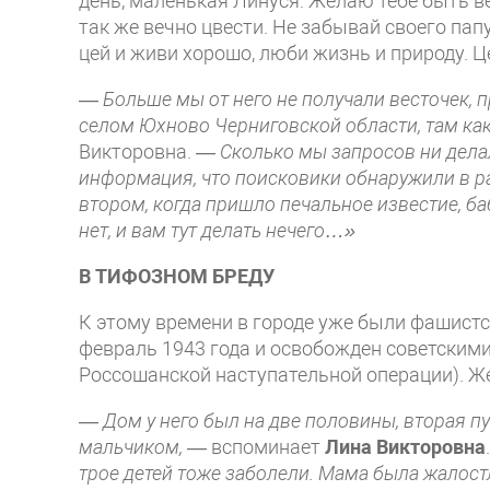
день, маленькая Линуся. Желаю тебе быть ве
так же вечно цвести. Не забывай своего папу,
цей и живи хорошо, люби жизнь и природу. Ц
—
Больше мы от него не получали весто­чек, 
селом Юхново Черни­говской области, там как
Викторовна. —
Сколько мы запросов ни делали
инфор­мация, что поисковики обнаружили в р
втором, когда пришло печальное из­вестие, 
нет, и вам тут делать нечего…»
В ТИФОЗНОМ БРЕДУ
К этому времени в городе уже были фа­шистс
февраль 1943 года и осво­божден советским
Россошанской наступательной операции). Ж
— Дом у него был на две половины, вторая пус
мальчиком,
— вспоминает
Лина Викторовна
трое детей тоже заболели. Мама была жалост