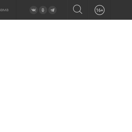
лама
16+
овье
а неделю
Образование
Вчера
Вечерние
Происшествия
Утренние
Официально