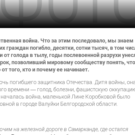
ственная война. Что за этим последовало, мы знаем
х граждан погибло, десятки, сотни тысяч, в том чис
и от голода в тылу, годы послевоенной разрухи унес
урок, позволивший мировому сообществу понять, чт
т того, кто и почему ее начинает.
чь погибшего защитника Отечества. Дитя войны, она
ого времени — голод, болезни, фашистскую оккупацию
а началась война, ма­ленькой Лине Коробковой было
овной в го­роде Валуйки Белгородской области.
чим на железной дороге в Самарканде, где остался