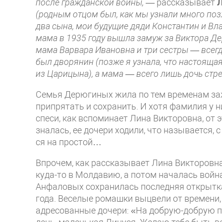
после гражданской войны,
— рас­сказывает
Л
(родным отцом был, как мы узнали много позж
два сына, мои будущие дяди Константин и Вла­
мама в 1935 году вышла замуж за Виктора Дер
мама Варвара Иванов­на и три сестры — всегд
был дворянин (позже я узнала, что настояща
из Царицына), а мама — всего лишь дочь стр
Семья Дерюгиных жила по тем временам заж
припрятать и сохранить. И хотя фа­милия у н
спеси, как вспоминает Лина Викторовна, от 
зналась, ее дочери ходили, что называется, 
ся на простой…
Впрочем, как рассказывает Лина Вик­торовна
куда-то в Молдавию, а потом началась война
Анфаловых со­хранилась последняя открытка
года. Веселые ромашки выцвели от вре­мени
адресованные дочери: «На добрую-добрую п