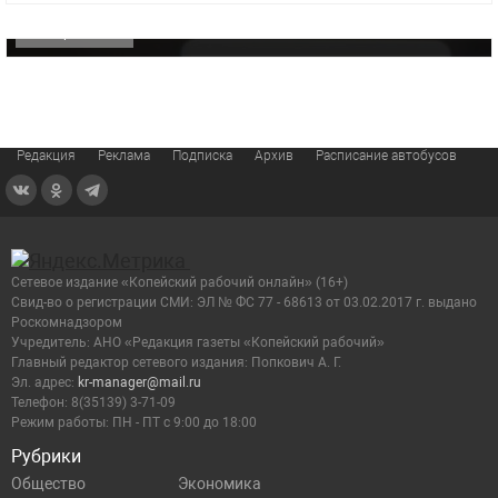
ОФИЦИАЛЬНО
Редакция
Реклама
Подписка
Архив
Расписание автобусов
Сетевое издание «Копейский рабочий онлайн» (16+)
Cвид-во о регистрации СМИ: ЭЛ № ФС 77 - 68613 от 03.02.2017 г. выдано
Роскомнадзором
Учредитель: АНО «Редакция газеты «Копейский рабочий»
Главный редактор сетевого издания: Попкович А. Г.
Эл. адрес:
kr-manager@mail.ru
Телефон: 8(35139) 3-71-09
Режим работы: ПН - ПТ с 9:00 до 18:00
Рубрики
Общество
Экономика