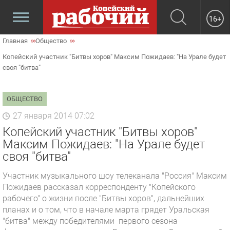
16+
Главная
Общество
Копейский участник "Битвы хоров" Максим Пожидаев: "На Урале будет
своя "битва"
ОБЩЕСТВО
27 января 2014 07:02
Копейский участник "Битвы хоров"
Максим Пожидаев: "На Урале будет
своя "битва"
Участник музыкального шоу телеканала "Россия" Максим
Пожидаев рассказал корреспонденту "Копейского
рабочего" о жизни после "Битвы хоров", дальнейших
планах и о том, что в начале марта грядет Уральская
"битва" между победителями первого сезона