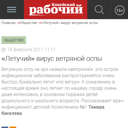
16+
Главная
Общество
«Летучий» вирус ветряной оспы
ОБЩЕСТВО
18 февраля 2011 11:11
«Летучий» вирус ветряной оспы
Ветряную оспу не зря назвали «ветряной»: это острое
инфекционное заболевание распространяется очень
быстро, буквально летит «по ветру». К сожалению, в
настоящее время оно летает по нашему городу очень
даже интенсивно, в основном поражая детей
дошкольного и школьного возраста. Рассказывает врач-
инфекционист детской поликлиники №1
Тамара
Киселева
.