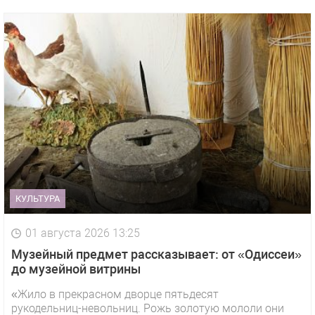
КУЛЬТУРА
01 августа 2026 13:25
Музейный предмет рассказывает: от «Одиссеи»
до музейной витрины
«Жило в прекрасном дворце пятьдесят
рукодельниц-невольниц. Рожь золотую мололи они