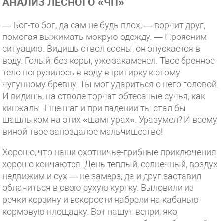
АНАЛИЗ ЛЕСНОГО «ЧП»
— Бог-то бог, да сам не будь плох, — ворчит друг,
помогая выжимать мокрую одежду. — Проясним
ситуацию. Видишь ствол сосны, он опускается в
воду. Голый, без коры, уже закаменел. Твое бренное
тело погрузилось в воду впритирку к этому
чугунному бревну. Ты мог удариться о него головой.
И видишь, на стволе торчат обтесаные сучья, как
кинжалы. Еще шаг и при падении ты стал бы
шашлыком на этих «шампурах». Уразумел? И всему
виной твое запоздалое мальчишество!
Хорошо, что наши охотничье-грибные приключения
хорошо кончаются. День теплый, солнечный, воздух
недвижим и сух — не замерз, да и друг заставил
облачиться в свою сухую куртку. Выловили из
речки корзину и вскорости набрели на кабанью
кормовую площадку. Вот пашут вепри, яко