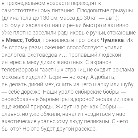
в трехнедельном возрасте переходят к
самостоятельному питанию. Плодовитые грызуны
(длина тела до 130 см, масса до 30 кг. — авт.),
потому и заселяют наши речки быстро и активно.
Уже плотно заселили родниковые ручьи, стекающие
в
Миасс, Тобол
, появились в протоках
Чумляка
. Их
быстрому размножению способствуют усилия
экологов, охотоведов и… пропавший людской
интерес к меху диких животных. С экранов
телевизоров и газетных страниц не сходит реклама
меховых изделий. Бери — не хочу. А добыть,
выделать дикий мех, сшить из него шапку или шубу
— себе дороже. Наши урало-сибирские бобры —
своеобразные барометры здоровой экологии, пока
еще живой природы. Живут на речках бобры —
славно, но уже обжили, начали гнездиться у нас
экзотические уральскому люду пеликаны. С чего
бы это? Но это будет другой рассказ.