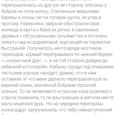
переправлялись на другую ее сторону, плотины у
бобров не получилось. Спиленные зверьками
березы и осины легли поперек русла, не упав в
протоку. Наверняка, зверьки обустроили свои
жилища в крутых берегах речки, а сваленные
деревья с обгрызенными сучьями так и остались
лежать над ее родниковой, журчащей на перекатах
быстриной. Получилось нечто вроде мостиков-
переходов. «Давай переправимся по нижней березе,
— сказал мой друг, — а на той стороне дойдем до
кабаньей «столовой». Кабаны грузди под опавшими
листьями хорошо находят, думаю, что и нам
оставили. И что меня дернуло переправляться по
верхней осине, сваленной бобрами прошлой
осенью. То ли зеленовато-атласная кора осинового
ствола поманила, то ли взыгравшая в мягком месте
мальчишеская дурь. Но на середине переправы
осина вдруг запружинила, что тебе гимнастический