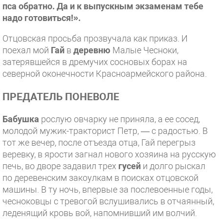
пса обратно. Да и к выпускным экзаменам тебе
надо готовиться!».
Отцовская просьба прозвучала как приказ. И
поехал мой
Гай
в
деревню
Малые Чесноки,
затерявшейся в дремучих сосновых борах на
северной оконечности Красноармейского района.
ПРЕДАТЕЛЬ ПОНЕВОЛЕ
Бабушка
рослую овчарку не приняла, а ее сосед,
молодой мужик-тракторист Петр, — с радостью. В
тот же вечер, после отъезда отца, Гай перегрыз
веревку, в ярости загнал нового хозяина на русскую
печь, во дворе задавил трех
гусей
и долго рыскал
по деревенским закоулкам в поисках отцовской
машины. В ту ночь, впервые за послевоенные годы,
чесноковцы с тревогой вслушивались в отчаянный,
леденящий кровь вой, напомнивший им волчий.