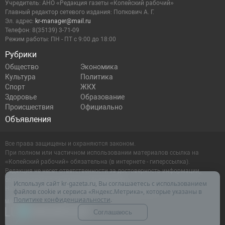
Учредитель: АНО «Редакция газеты «Копейский рабочий»
Главный редактор сетевого издания: Попкович А. Г.
Эл. адрес:
kr-manager@mail.ru
Телефон: 8(35139) 3-71-09
Режим работы: ПН - ПТ с 9:00 до 18:00
Рубрики
Общество
Экономика
Культура
Политика
Спорт
ЖКХ
Здоровье
Образование
Происшествия
Официально
Объявления
Все права защищены и охраняются законом.
При полном или частичном использовании материалов ссылка на
«Копейский рабочий» обязательна (в интернете - гиперссылка).
Редакция не несет ответственности за достоверность информации,
содержащейся в рекламных объявлениях.
Используя сайт kr-gazeta.ru, Вы соглашаетесь с использованием
Настоящий ресурс может содержать материалы 16+
файлов cookie и сервиса «Яндекс.Метрика», которые указаны в
Политике конфиденциальности
.
Соглашаюсь