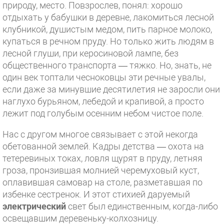
природу, место. Повзрослев, понял: хорошо
отдыхать у бабушки в деревне, лакомиться лесной
клубникой, душистым медом, пить парное молоко,
купаться в речном пруду. Но только жить людям в
лесной глуши, при керосиновой лампе, без
общественного транспорта — тяжко. Но, знать, не
один век топтали чесноковцы эти речные увалы,
если даже за минувшие десятилетия не заросли они
наглухо бурьяном, лебедой и крапивой, а просто
лежит под голубым осенним небом чистое поле.
Нас с другом многое связывает с этой некогда
обетованной землей. Кадры детства — охота на
тетеревиных токах, ловля щурят в пруду, летняя
гроза, пронзившая молнией черемуховый куст,
оплавившая самовар на столе, разметавшая по
избенке сестренок. И этот стихией даруемый
электрический
свет был единственным, когда-либо
освещавшим деревеньку-колхозницу.