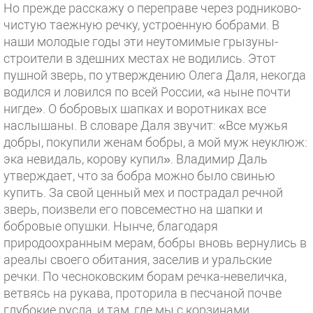
Но прежде расскажу о переправе через родниково-
чистую таежную речку, устроенную бобрами. В
наши молодые годы эти неутомимые грызуны-
строители в здешних местах не водились. Этот
пушной зверь, по утверждению Олега Даля, некогда
водился и ловился по всей России, «а ныне почти
нигде». О бобровых шапках и воротниках все
наслышаны. В словаре Даля звучит: «Все мужья
добры, покупили женам бобры, а мой муж неуклюж:
эка невидаль, корову купил». Владимир Даль
утверждает, что за бобра можно было свинью
купить. За свой ценный мех и пострадал речной
зверь, поизвели его повсеместно на шапки и
бобровые опушки. Нынче, благодаря
природоохранным мерам, бобры вновь вернулись в
ареалы своего обитания, заселив и уральские
речки. По чесноковским борам речка-невеличка,
ветвясь на рукава, проторила в песчаной почве
глубокие русла, и там, где мы с корзинами