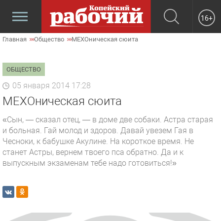
16+
Главная
Общество
МЕХОническая сюита
ОБЩЕСТВО
05 января 2014 17:28
МЕХОническая сюита
«Сын, — сказал отец, — в доме две собаки. Астра старая
и больная. Гай молод и здоров. Давай увезем Гая в
Чесноки, к бабушке Акулине. На короткое время. Не
станет Астры, вернем твоего пса обратно. Да и к
выпускным экзаменам тебе надо готовиться!»