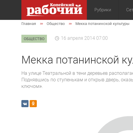
Рубрики
Сет
Главная
Общество
Мекка потанинской культуры
Общество
Экон
16 апреля 2014 07:00
ОБЩЕСТВО
Мекка потанинской к
На улице Театральной в тени деревьев располага
Поднявшись по ступенькам и открыв дверь, оказы
ключом».