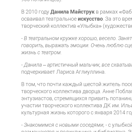
В 2010 году
Данила Майструк
в рамках «Фаб
осваивал театральное
искусство
. За это вр
творческий коллектив «Улыбка» (художеств
- В театральном кружке хорошо, весело. Заня
говорить, выражать эмоции. Очень люблю сц
жизнь с театром.
- Данила – артистичный мальчик, все схватывае
подчеркивает Лариса Аглиуллина
.
В том, что почти каждый шестой житель пос
творческого коллектива дворца. Анне Побла
энтузиастов, стремящихся привить потанин
участии творческого коллектива ДК им. Иль
культурная жизнь которого с января 2014 го
- Знакомимся с новыми соседями, -
с улыбко
размещаются и поликлиника, и библиотека. Э