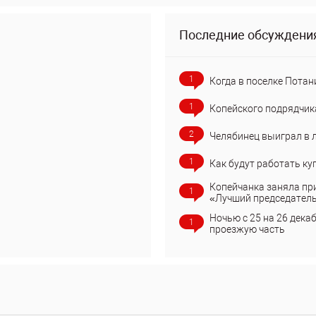
Последние обсуждени
1
Когда в поселке Потан
1
Копейского подрядчик
2
Челябинец выиграл в 
1
Как будут работать ку
Копейчанка заняла пр
1
«Лучший председател
Ночью с 25 на 26 дека
1
проезжую часть