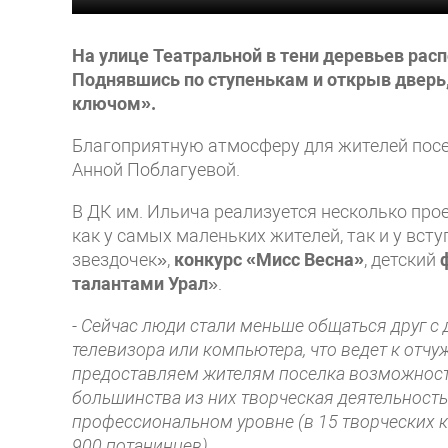
На улице Театральной в тени деревьев расп
Поднявшись по ступенькам и открыв дверь,
ключом».
Благоприятную атмосферу для жителей поселк
Анной Поблагуевой.
В ДК им. Ильича реализуется несколько про
как у самых маленьких жителей, так и у вст
звездочек»,
конкурс «Мисс Весна»
, детский
талантами Урал
».
- Сейчас люди стали меньше общаться друг с
телевизора или компьютера, что ведет к отчу
предоставляем жителям поселка возможност
большинства из них творческая деятельность 
профессиональном уровне (в 15 творческих к
900 потанинцев).