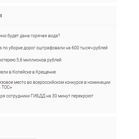
я
ино будет дана горячая вода?
а по уборке дорог оштрафовали на 600 тысяч рублей
лотерею 5,6 миллионов рублей
пели в Копейске в Крещение
изовое место во всероссийском конкурсе в номинации
ь ТОС»
бря сотрудники ГИБДД на 30 минут перекроют