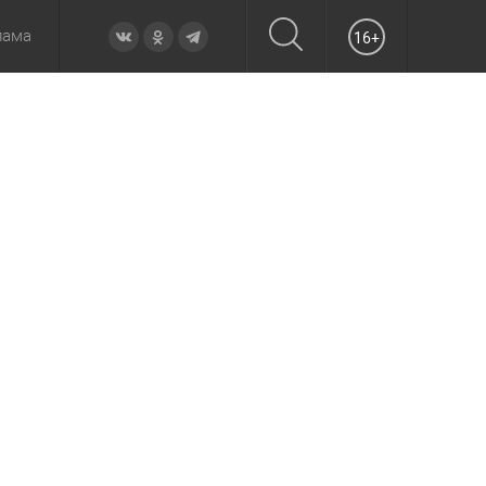
лама
16+
овье
а неделю
Образование
Вчера
Вечерние
Происшествия
Утренние
Официально