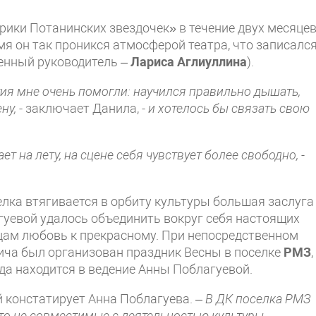
рики Потанинских звездочек» в течение двух месяце
емя он так проникся атмосферой театра, что записался
енный руководитель –
Лариса Аглиуллина
).
тия мне очень помогли: научился правильно дышать,
ену,
-
заключает Данила
, -
и хотелось бы связать свою
т на лету, на сцене себя чувствует более свободно, -
елка втягивается в орбиту культуры большая заслуга
гуевой удалось объединить вокруг себя настоящих
цам любовь к прекрасному. При непосредственном
ича был организован праздник Весны в поселке
РМЗ
,
да находится в ведение Анны Поблагуевой.
й констатирует Анна Поблагуева
.
– В ДК поселка РМЗ
то не совместимые с деятельностью культуры