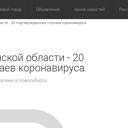
евой город
Объявления
Архив новостей
Рек
ласти - 20 подтвержденных случаев коронавируса
омика
Культура
Политика
За сутки
Спорт
За 3 дня
ЖКХ
Здор
З
ской области - 20
аев коронавируса
авлены в Новосибирск.