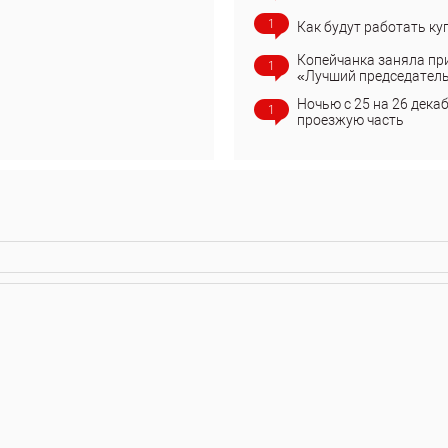
1
Как будут работать ку
Копейчанка заняла пр
1
«Лучший председател
Ночью с 25 на 26 дека
1
проезжую часть