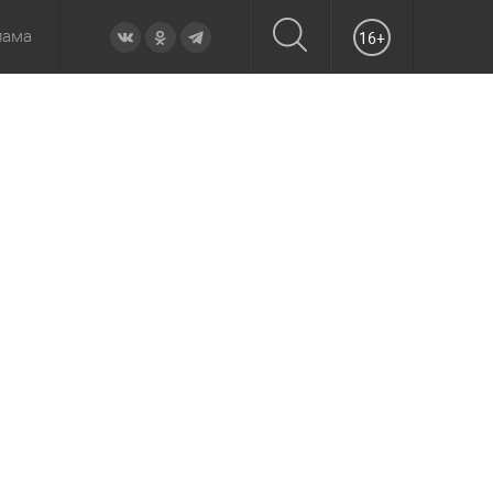
лама
16+
овье
а неделю
Образование
Вчера
Вечерние
Происшествия
Утренние
Официально