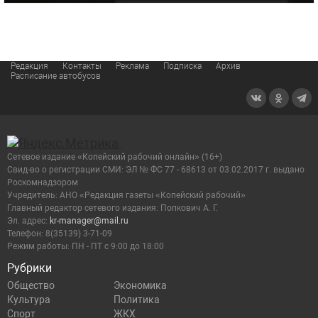
Редакция
Контакты
Реклама
Подписка
Архив
Расписание автобусов
Сетевое издание «Копейский рабочий онлайн» (16+)
Cвид-во о регистрации СМИ: ЭЛ № ФС 77 - 68613 от 03.02.2017 г. выдано
Роскомнадзором
Учредитель: АНО «Редакция газеты «Копейский рабочий»
Главный редактор сетевого издания: Попкович А. Г.
Эл. адрес:
kr-manager@mail.ru
Телефон: 8(35139) 3-71-09
Режим работы: ПН - ПТ с 9:00 до 18:00
Рубрики
Общество
Экономика
Культура
Политика
Спорт
ЖКХ