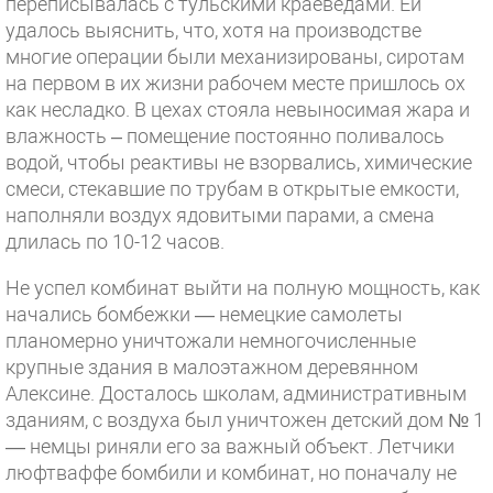
переписывалась с тульскими краеведами. Ей
удалось выяснить, что, хотя на производстве
многие операции были механизированы, сиротам
на первом в их жизни рабочем месте пришлось ох
как несладко. В цехах стояла невыносимая жара и
влажность – помещение постоянно поливалось
водой, чтобы реактивы не взорвались, химические
смеси, стекавшие по трубам в открытые емкости,
наполняли воздух ядовитыми парами, а смена
длилась по 10-12 часов.
Не успел комбинат выйти на полную мощность, как
начались бомбежки — немецкие самолеты
планомерно уничтожали немногочисленные
крупные здания в малоэтажном деревянном
Алексине. Досталось школам, административным
зданиям, с воздуха был уничтожен детский дом № 1
— немцы риняли его за важный объект. Летчики
люфтваффе бомбили и комбинат, но поначалу не