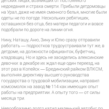
детских лицах, возникших от постоянного
недоедания и страха смерти. Прибыли детдомовцы
на Урал, даже не имея сменного белья, многие были
одеты не по погоде. Нескольких ребятишек,
оставшихся без отца, без матери педагоги и вовсе
подобрали по дороге на линии огня.
Нину, Наташу, Аню, Зину и Юлю сразу отправили
работать — подростков трудоустраивали тут же, в
детдоме, на должности официанток, буфетчиц,
кладовщиц. Но и здесь не засиделись алексинские
девочки: в декабре их ждал еще один переезд, на
этот раз в Копейск — Брединский райком ВЛКСМ,
выполняя директиву высшего руководства
государства о трудовой мобилизации, направил
комсомолок на завод № 114 как имеющих опыт
работы на предприятии. А опыту того — от силы
месяца три.
Невообразимо долго катил маленький автобус по