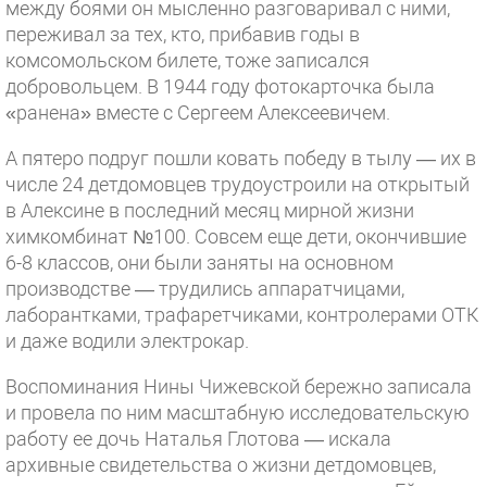
между боями он мысленно разговаривал с ними,
переживал за тех, кто, прибавив годы в
комсомольском билете, тоже записался
добровольцем. В 1944 году фотокарточка была
«ранена» вместе с Сергеем Алексеевичем.
А пятеро подруг пошли ковать победу в тылу — их в
числе 24 детдомовцев трудоустроили на открытый
в Алексине в последний месяц мирной жизни
химкомбинат №100. Совсем еще дети, окончившие
6-8 классов, они были заняты на основном
производстве — трудились аппаратчицами,
лаборантками, трафаретчиками, контролерами ОТК
и даже водили электрокар.
Воспоминания Нины Чижевской бережно записала
и провела по ним масштабную исследовательскую
работу ее дочь Наталья Глотова — искала
архивные свидетельства о жизни детдомовцев,