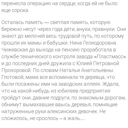
перенесла операцию на сердце, когда ей не было
еще сорока.
Осталась память — светлая память, которую
бережно несут через года дети, внуки, правнуки. Они
знают до мелочей весь трудовой путь, по которому
прошли их мамы и бабушки. Нина Гелиодоровна
Чижевская до выхода на пенсию проработала в
службе технического контроля завода «Пластмасс»
и до последних дней дружила с Юлией Петровной
Прохоровой. По словам Натальи Анатольевны
Глотовой, мама все вспоминала те деревца, что
были посажены ими на заводских аллеях. Ждала,
что на какой-нибудь из юбилеев предприятия
пройдут они, давние подруги, по знакомым дорогам,
обнимут вымахавшие ввысь деревья, помнящие
натруженные руки алексинских девочек. Не
сложилось, не срослось – а жаль…