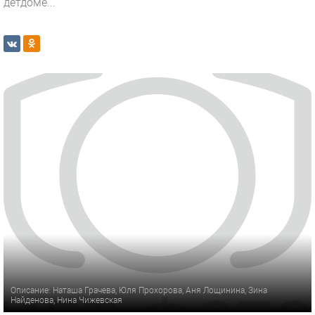
детдоме...
Описание: Наташа Грачева, Юля Прохорова, Аня Лощинина, Зина
Найденова, Нина Чижевская