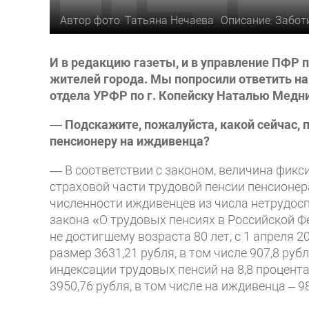
Автор фото: Татьяна Нечаева
Описание: Забот
И в редакцию газеты, и в управление ПФР п
жителей города. Мы попросили ответить н
отдела УРФР по г. Копейску
Наталью Медни
— Подскажите, пожалуйста, какой сейчас,
пенсионеру на иждивенца?
— В соответствии с законом, величина фикс
страховой части трудовой пенсии пенсионер
численности иждивенцев из числа нетрудосп
закона «О трудовых пенсиях в Российской Ф
не достигшему возраста 80 лет, с 1 апреля
размер 3631,21 рубля, в том числе 907,8 руб
индексации трудовых пенсий на 8,8 процент
3950,76 рубля, в том числе на иждивенца – 98