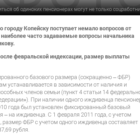
иться об одиноких пенсионерах могут не только соцработн
о городу Копейску поступает немало вопросов от
а наиболее часто задаваемые вопросы начальника
кову.
 после февральской индексации, размер выплаты
ированного базового размера (сокращенно – ФБР)
ам устанавливается в зависимости от наличия и
особных членов семьи (пункт 4 статьи 14 федеральн
едерации»). При наличии одного иждивенца пенсионер
 2010 года был установлен фиксированный базовый
ля – на иждивенца. С 1 февраля 2011 года, с учетом
а, размер ФБР с учетом одного иждивенца составляет
7,69 рубля.