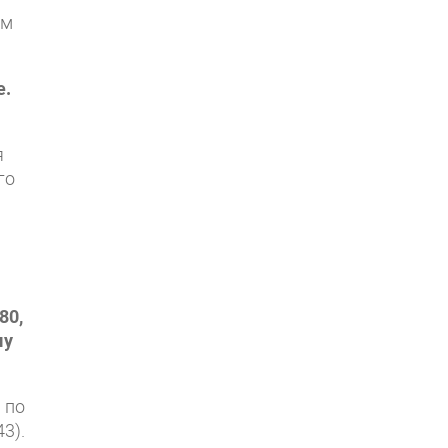
ом
е.
я
го
80,
му
 по
3).