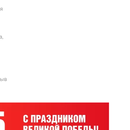
ая
а,
м
рыв