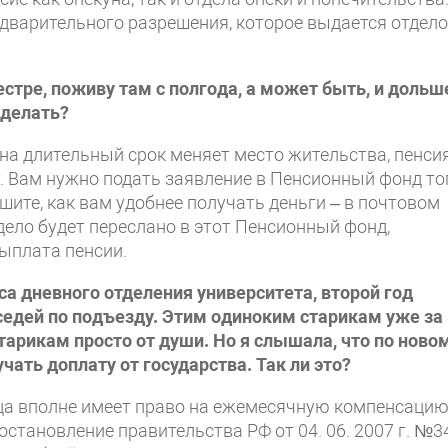
едварительного разрешения, которое выдается отдел
естре, поживу там с полгода, а может быть, и дольш
сделать?
 на длительный срок меняет место жительства, пенси
. Вам нужно подать заявление в Пенсионный фонд то
ишите, как вам удобнее получать деньги – в почтовом
дело будет переслано в этот Пенсионный фонд,
выплата пенсии.
са дневного отделения университета, второй год
седей по подъезду. Этим одиноким старикам уже за 
старикам просто от души. Но я слышала, что по ново
ать доплату от государства. Так ли это?
ца вполне имеет право на ежемесячную компенсацию
тановление правительства РФ от 04. 06. 2007 г. №34