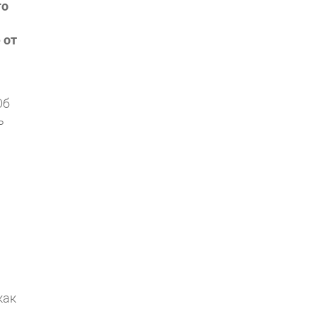
го
 от
Об
ь
как
.