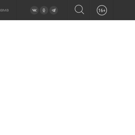
лама
16+
овье
а неделю
Образование
Вчера
Вечерние
Происшествия
Утренние
Официально