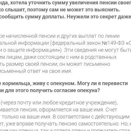
да, хотела уточнить сумму увеличения пенсии свое
хо слышит, поэтому сам не может это выяснить.
 сообщить сумму доплаты. Неужели это секрет даже
ре начисленной пенсии и других выплат по линии
иальной информации (федеральный закон №149-ФЗ «
 о защите информации»). Эти сведения не могут быт
им лицам, даже состоящим с ним в родственных
ть размер своей пенсии, он может письменно
исьменный ответ на свое имя.
е кормильца, живу с опекуном. Могу ли я перевести
и для этого получить согласие опекуна?
(через почту или любое кредитное учреждение),
вается пенсия, оформляется на ваше имя. Счет
 только на ваше имя. В соответствии с действующим
т, уже вправе получать пенсию самостоятельно. Но, 
ие как опекуна, так и отдела опеки и попечительства