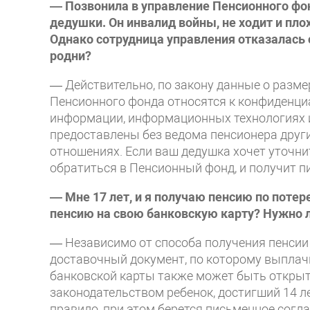
— Позвонила в управление Пенсионного фон
дедушки. Он инвалид войны, не ходит и пло
Однако сотрудница управления отказалась
родни?
— Действительно, по закону данные о разме
Пенсионного фонда относятся к конфиденц
информации, информационных технологиях и
предоставлены без ведома пенсионера друг
отношениях. Если ваш дедушка хочет уточни
обратиться в Пенсионный фонд, и получит п
— Мне 17 лет, и я получаю пенсию по потер
пенсию на свою банковскую карту? Нужно л
— Независимо от способа получения пенсии 
доставочный документ, по которому выплачи
банковской карты также может быть открыт
законодательством ребенок, достигший 14 ле
правило, при этом берется письменное соглас