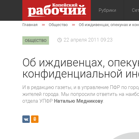
Рубрики
Сет
Главная
Общество
Об иждивенцах, опекунах и к
Общество
Экон
22 апреля 2011 09:23
ОБЩЕСТВО
Об иждивенцах, опеку
конфиденциальной и
И в редакцию газеты, и в управление ПФР по гор
жителей города. Мы попросили ответить на наиб
отдела УПФР
Наталью Медникову
.