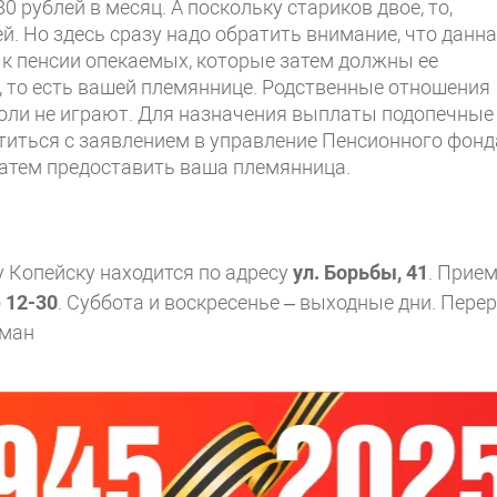
 рублей в месяц. А поскольку стариков двое, то,
й. Но здесь сразу надо обратить внимание, что данн
к пенсии опекаемых, которые затем должны ее
д, то есть вашей племяннице. Родственные отношения
роли не играют. Для назначения выплаты подопечные
иться с заявлением в управление Пенсионного фонд
затем предоставить ваша племянница.
 Копейску находится по адресу
ул. Борьбы, 41
. Прие
о
12-30
. Суббота и воскресенье – выходные дни. Пере
йман