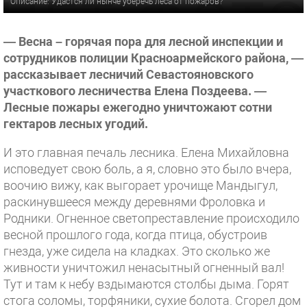
Описание: Удастся ли нынче уберечь леса от пожаров?
— Весна – горячая пора для лесной инспекции и
сотрудников полиции Красноармейского района, —
рассказывает лесничий Севастояновского
участкового лесничества Елена Поздеева. —
Лесные пожары ежегодно уничтожают сотни
гектаров лесных угодий.
И это главная печаль лесника. Елена Михайловна
исповедует свою боль, а я, словно это было вчера,
воочию вижу, как выгорает урочище Мандыгул,
раскинувшееся между деревнями Фроловка и
Родники. Огненное светопреставление происходило
весной прошлого года, когда птица, обустроив
гнезда, уже сидела на кладках. Это сколько же
живности уничтожил ненасытный огненный вал!
Тут и там к небу вздымаются столбы дыма. Горят
стога соломы, торфяники, сухие болота. Сгорел дом