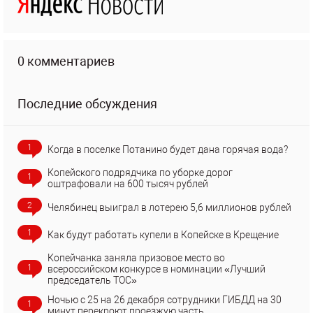
0 комментариев
Последние обсуждения
1
Когда в поселке Потанино будет дана горячая вода?
Копейского подрядчика по уборке дорог
1
оштрафовали на 600 тысяч рублей
2
Челябинец выиграл в лотерею 5,6 миллионов рублей
1
Как будут работать купели в Копейске в Крещение
Копейчанка заняла призовое место во
1
всероссийском конкурсе в номинации «Лучший
председатель ТОС»
Ночью с 25 на 26 декабря сотрудники ГИБДД на 30
1
минут перекроют проезжую часть