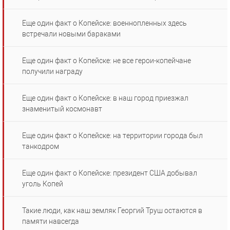
Еще один факт о Копейске: военнопленных здесь
встречали новыми бараками
Еще один факт о Копейске: не все герои-копейчане
получили награду
Еще один факт о Копейске: в наш город приезжал
знаменитый космонавт
Еще один факт о Копейске: на территории города был
танкодром
Еще один факт о Копейске: президент США добывал
уголь Копей
Такие люди, как наш земляк Георгий Труш остаются в
памяти навсегда