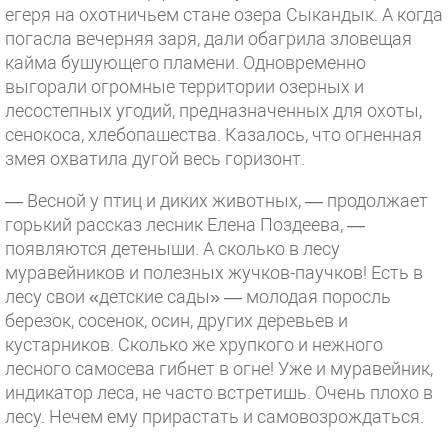
егеря на охотничьем стане озера Сыкандык. А когда
погасла вечерняя заря, дали обагрила зловещая
кайма бушующего пламени. Одновременно
выгорали огромные территории озерных и
лесостепных угодий, предназначенных для охоты,
сенокоса, хлебопашества. Казалось, что огненная
змея охватила дугой весь горизонт.
— Весной у птиц и диких животных, — продолжает
горький рассказ лесник Елена Поздеева, —
появляются детеныши. А сколько в лесу
муравейников и полезных жучков-паучков! Есть в
лесу свои «детские сады» — молодая поросль
березок, сосенок, осин, других деревьев и
кустарников. Сколько же хрупкого и нежного
лесного самосева гибнет в огне! Уже и муравейник,
индикатор леса, не часто встретишь. Очень плохо в
лесу. Нечем ему прирастать и самовозрождаться.