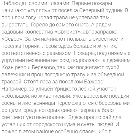
Наблюдал своими глазами. Первые пожары
начинают «гулять» от поселка Северный рудник. В
прошлом году новая трава не успевала там
вырастать. Горело до самого снега. А рядом
садовый кооператив «Связист», автозаправка
«Север». Затем начинают полыхать окрестности
поселка Горняк. Лесов здесь больше и жгут их,
соответственно, с размахом. Пожары, подгоняемые
упругими весенним ветром, подползают к деревням
Козырево и Березово, так как поджигают сухой
валежник и прошлогоднюю траву и за объездной
трассой. Стоят леса за поселком Бажово.
Например, за улицей Урицкого лесной участок
небольшой, но живописный. Уже взрослые посадки
сосны и лиственницы перемежаются с березовыми
рощами, средь которых синеют зеркала болот,
светлеют уютные поляны. Здесь просто рай для
уставших от городского шума и суеты людей. И
пожар в этом районе особенно опасен, ибо в