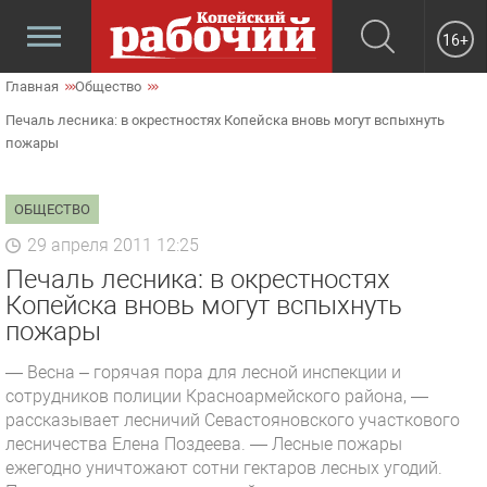
16+
Главная
Общество
Печаль лесника: в окрестностях Копейска вновь могут вспыхнуть
пожары
ОБЩЕСТВО
29 апреля 2011 12:25
Печаль лесника: в окрестностях
Копейска вновь могут вспыхнуть
пожары
— Весна – горячая пора для лесной инспекции и
сотрудников полиции Красноармейского района, —
рассказывает лесничий Севастояновского участкового
лесничества Елена Поздеева. — Лесные пожары
ежегодно уничтожают сотни гектаров лесных угодий.