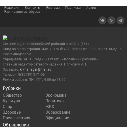
Редакция
Контакты
Реклама
Подписка
Архив
Расписание автобусов
Сетевое издание «Копейский рабочий онлайн» (16+)
Cвид-во о регистрации СМИ: ЭЛ № ФС 77 - 68613 от 03.02.2017 г. выдано
Роскомнадзором
Учредитель: АНО «Редакция газеты «Копейский рабочий»
Главный редактор сетевого издания: Попкович А. Г.
Эл. адрес:
kr-manager@mail.ru
Телефон: 8(35139) 3-71-09
Режим работы: ПН - ПТ с 9:00 до 18:00
Рубрики
Общество
Экономика
Культура
Политика
Спорт
ЖКХ
Здоровье
Образование
Происшествия
Официально
Объявления