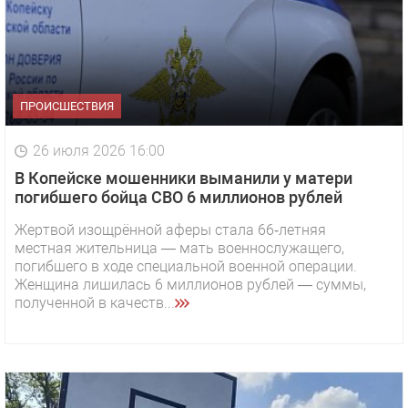
ПРОИСШЕСТВИЯ
26 июля 2026 16:00
В Копейске мошенники выманили у матери
погибшего бойца СВО 6 миллионов рублей
Жертвой изощрённой аферы стала 66‑летняя
местная жительница — мать военнослужащего,
погибшего в ходе специальной военной операции.
Женщина лишилась 6 миллионов рублей — суммы,
полученной в качеств...