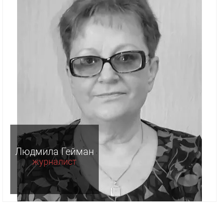
Людмила Гейман
журналист