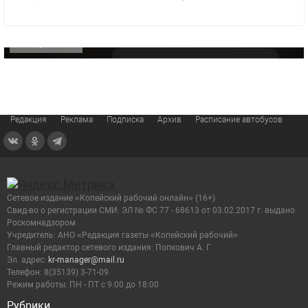
«Звезда» Метрана стала главным героем нового
видео компании
ОФИЦИАЛЬНО
Редакция
Реклама
Подписка
Архив
Расписание автобусов
Сетевое издание «Копейский рабочий онлайн» (16+)
Cвид-во о регистрации СМИ: ЭЛ № ФС 77 - 68613 от 03.02.2017 г. выдано
Роскомнадзором
Учредитель: АНО «Редакция газеты «Копейский рабочий»
Главный редактор сетевого издания: Попкович А. Г.
Эл. адрес:
kr-manager@mail.ru
Телефон: 8(35139) 3-71-09
Режим работы: ПН - ПТ с 9:00 до 18:00
Рубрики