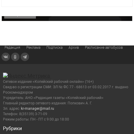
видео компании
ОФИЦИАЛЬНО
Редакция
Реклама
Подписка
Архив
Расписание автобусов
Сетевое издание «Копейский рабочий онлайн» (16+)
Cвид-во о регистрации СМИ: ЭЛ № ФС 77 - 68613 от 03.02.2017 г. выдано
Роскомнадзором
Учредитель: АНО «Редакция газеты «Копейский рабочий»
Главный редактор сетевого издания: Попкович А. Г.
Эл. адрес:
kr-manager@mail.ru
Телефон: 8(35139) 3-71-09
Режим работы: ПН - ПТ с 9:00 до 18:00
Рубрики