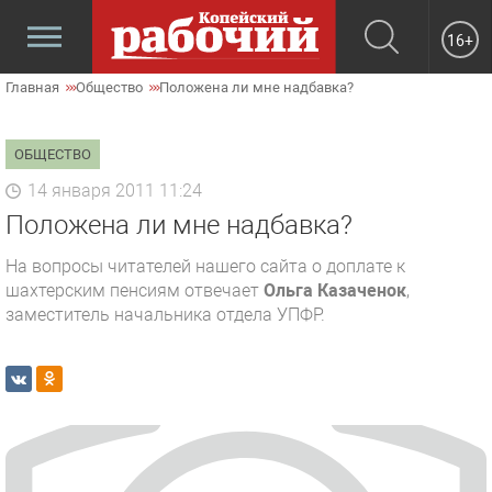
16+
Главная
Общество
Положена ли мне надбавка?
ОБЩЕСТВО
14 января 2011 11:24
Положена ли мне надбавка?
На вопросы читателей нашего сайта о доплате к
шахтерским пенсиям отвечает
Ольга Казаченок
,
заместитель начальника отдела УПФР.