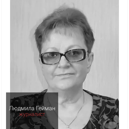
Людмила Гейман
журналист