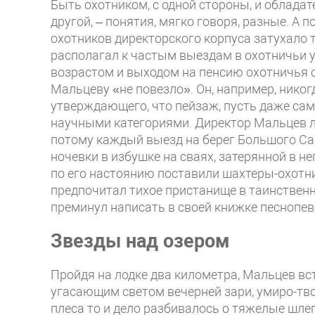
Быть охотником, с одной стороны, и обладат
другой, – понятия, мягко говоря, разные. А
охотников директорского корпуса затухало т
располагал к частым выездам в охотничьи у
возрастом и выходом на пенсию охотничья с
Мальцеву «не повезло». Он, например, никог
утверждающего, что пейзаж, пусть даже самы
научными категориями. Директор Мальцев лю
потому каждый выезд на берег Большого Сар
ночевки в избушке на сваях, затерянной в н
по его настоянию поставили шахтеры-охотни
предпочитал тихое пристанище в таинствен
преминул написать в своей книжке песнопев
Звезды над озером
Пройдя на лодке два километра, Мальцев вс
угасающим светом вечерней зари, умиро-тво
плеса то и дело разбивалось о тяжелые шлеп