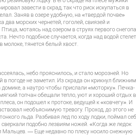
ую резиновую лодку. В его скраде на плесе мужики
ировал завести в скрад, так что риск искупаться в
лал. Заняв в озере удобную, на «твердой почве»
 два морских чернетей, гоголей, свиязей и
 Птица, мотаясь над озером в струях первого снегопа
та. Нечто подобное случается, когда над водой стеле
в молоке, тянется белый хвост.
ссеялась, небо прояснилось, и стало морозней. Но
 в погоде не заметил. Из скрада он крикнул ближним
в домике, а наутро чтобы прислали «моторку». Печка-
 мягкий топчан обещали тепло, уют и хороший отдых в
леса, он подошел к протоке, ведущей к «ковчегу». И
вствовал необъяснимую тревогу. Проход, до этого не
онкого льда. Разбивая лед по ходу лодки, поймал се
и сверкали подобно лезвиям ножей. «Когда же ледок
л Мальцев. — Еще недавно по плесу носило снежную