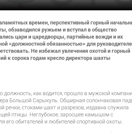
запамятных времен, перспективный горный начальн
ы, обзаводился ружьем и вступал в общество
кались цари и царедворцы, партийные вожди и их
асной «должностной обязанностью» для руководителе
ветствовать. Не избежал увлечения охотой и горный
ий к сорока годам кресло директора шахты
ю должность, как водится, прошло в мужской компани
озера Большой Сарыкуль. Обширная солончаковая пад
й речки, стоками шахт и разрезов, издавна служила
щей птицы. Неглубокое, заросшее камышом с
ля его обитателей и любителей спортивной охоты.