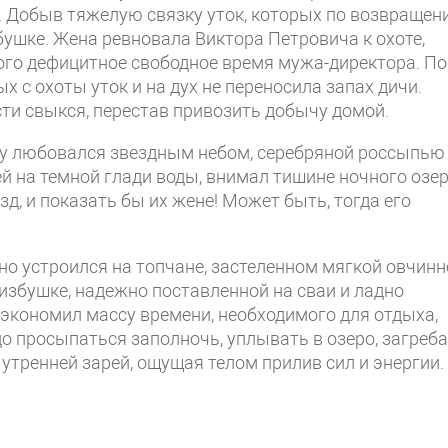
а. Добыв тяжелую связку уток, которых по возвраще
бушке. Жена ревновала Виктора Петровича к охоте,
того дефицитное свободное время мужа-директора. По
х с охоты уток и на дух не переносила запах дичи.
ти свыкся, перестав привозить добычу домой.
гу любовался звездным небом, серебряной россыпью
й на темной глади воды, внимал тишине ночного озер
езд, и показать бы их жене! Может быть, тогда его
бно устроился на топчане, застеленном мягкой овчин
 избушке, надежно поставленной на сваи и ладно
экономил массу времени, необходимого для отдыха,
адо просыпаться заполночь, уплывать в озеро, загреб
 утренней зарей, ощущая телом прилив сил и энергии.