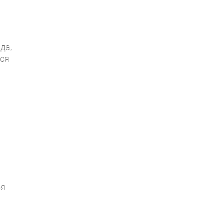
да,
тся
бя