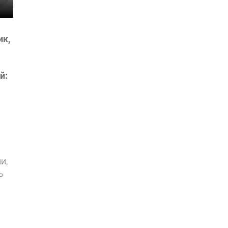
ик,
й:
и,
ь