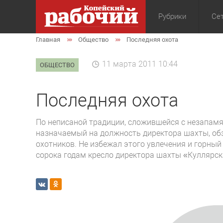
Рубрики
Сет
Главная
Общество
Последняя охота
Общество
Экон
11 марта 2011 10:44
ОБЩЕСТВО
Последняя охота
По неписаной традиции, сложившейся с незапамя
назначаемый на должность директора шахты, об
охотников. Не избежал этого увлечения и горны
сорока годам кресло директора шахты «Куллярская