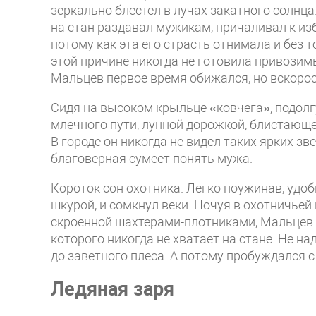
зеркально блестел в лучах закатного солнц
на стан раздавал мужикам, причаливал к из
потому как эта его страсть отнимала и без 
этой причине никогда не готовила привозимы
Мальцев первое время обижался, но вскорос
Сидя на высоком крыльце «ковчега», подол
млечного пути, лунной дорожкой, блистающе
В городе он никогда не видел таких ярких зв
благоверная сумеет понять мужа.
Короток сон охотника. Легко поужинав, удо
шкурой, и сомкнул веки. Ночуя в охотничьей
скроенной шахтерами-плотниками, Мальцев 
которого никогда не хватает на стане. Не н
до заветного плеса. А потому пробуждался с
Ледяная заря