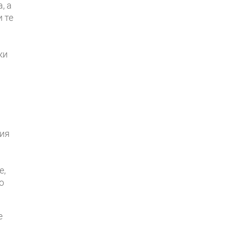
, а
 те
ки
ния
е,
о
е