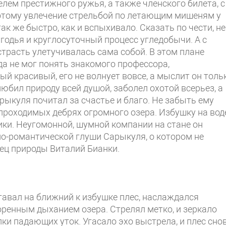
елем престижного ружья, а также членского билета, с
 потому увлечение стрельбой по летающим мишеням у
ак же быстро, как и вспыхивало. Сказать по чести, не
годья и круглосуточный процесс угледобычи. А с
трасть улетучивалась сама собой. В этом плане
да не мог понять знакомого профессора,
й красивый, его не волнует вовсе, а мыслит он толь
бил природу всей душой, заболел охотой всерьез, а
ыкуля почитал за счастье и благо. Не забыть ему
епроходимых дебрях огромного озера. Избушку на вод
ки. Неугомонной, шумной компании на стане он
но-романтической глуши Сарыкуля, о котором не
ец природы Виталий Бианки.
тавал на ближний к избушке плес, наслаждался
ренным дыханием озера. Стрелял метко, и зеркало
ки падающих уток. Угасало эхо выстрела, и плес сно