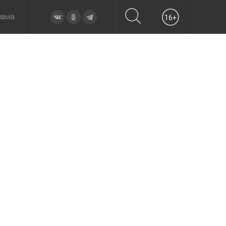
лама
16+
овье
а неделю
Образование
Вчера
Вечерние
Происшествия
Утренние
Официально