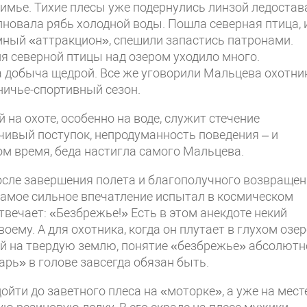
имье. Тихие плесы уже подернулись линзой ледостава
новала рябь холодной воды. Пошла северная птица, и
умный «аттракцион», спешили запастись патронами.
я северной птицы над озером уходило много.
а добыча щедрой. Все же уговорили Мальцева охотни
тничье-спортивный сезон.
 на охоте, особенно на воде, служит стечение
чивый поступок, непродуманность поведения – и
ом время, беда настигла самого Мальцева.
осле завершения полета и благополучного возвраще
амое сильное впечатление испытал в космическом
вечает: «Безбрежье!» Есть в этом анекдоте некий
ему. А для охотника, когда он плутает в глухом озер
огой на твердую землю, понятие «безбрежье» абсолютн
арь» в голове завсегда обязан быть.
ойти до заветного плеса на «моторке», а уже на мест