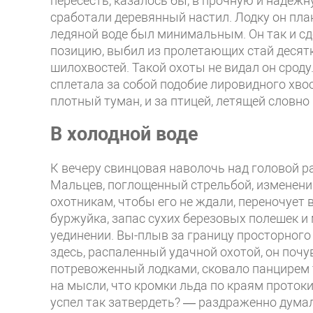
пересесть, казалось бы, в прочную и надежн
сработали деревянный настил. Лодку он план
ледяной воде был минимальным. Он так и сде
позицию, выбил из пролетающих стай десятка
шилохвостей. Такой охоты не видал он сроду.
сплетала за собой подобие лировидного хвос
плотный туман, и за птицей, летящей словно 
В холодной воде
К вечеру свинцовая наволочь над головой ра
Мальцев, поглощенный стрельбой, изменений
охотникам, чтобы его не ждали, переночует 
буржуйка, запас сухих березовых полешек и
уединении. Вы-плыв за границу просторного п
здесь, распаленный удачной охотой, он почу
потревоженный лодками, сковало панцирем т
на мысли, что кромки льда по краям проток
успел так затвердеть? — раздраженно дума