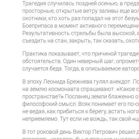
Трагедия случилась поздней осенью, в предз
просторные, открытые ветру заливы еще вол
охотники, кто хоть раз попадал на этот без
Боеприпаса в момент активного перемещени
Результативность стрельбы была высокой, 
съездить на стан, закрыть, так сказать, охо
Практика показывает, что причиной трагедий
обстоятельств. Один неверный шаг, опромет
случается беда. Тогда, в описываемое автор
В эпоху Леонида Брежнева гулял анекдот. П
на землю космонавта спрашивают: «Какое с
пространстве?» Посланец земли блаженно от
философский смысл. Всяк понимает его по-сво
не ведая, как прибиться к берегу, встать н
неприемлемо. Тут если не вождь, так свой «ц
В тот роковой день Виктор Петрович решил д