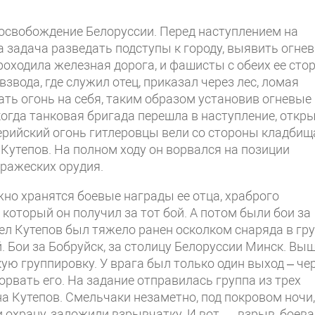
 освобождение Белоруссии. Перед наступлением на
а задача разведать подступы к городу, выявить огне
роходила железная дорога, и фашисты с обеих ее сто
звода, где служил отец, приказал через лес, ломая
ать огонь на себя, таким образом установив огневые
когда танковая бригада перешла в наступление, откр
ерийский огонь гитлеровцы вели со стороны кладбищ
 Кутепов. На полном ходу он ворвался на позиции
вражеских орудия.
о хранятся боевые награды ее отца, храброго
 который он получил за тот бой. А потом были бои за
ел Кутепов был тяжело ранен осколком снаряда в гру
й. Бои за Бобруйск, за столицу Белоруссии Минск. Вы
ую группировку. У врага был только один выход – че
орвать его. На задание отправилась группа из трех
на Кутепов. Смельчаки незаметно, под покровом ночи,
и охрану, заложили взрывчатку. И вот — взрыв, боев