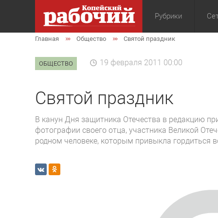
Рубрики
Сет
Главная
Общество
Святой праздник
Общество
Экон
19 февраля 2011 00:00
ОБЩЕСТВО
Святой праздник
В канун Дня защитника Отечества в редакцию п
фотографии своего отца, участника Великой Отеч
родном человеке, которым привыкла гордиться в