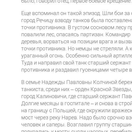
было, говорил отец, первое боевое крещение.
Еще вспоминал он такой эпизод. Шли бои за
город Речицу взводу танков была поставлен
точки противника. В густом сосновом лесу п
повалили лес, опасаясь партизан. Командир в
деревья, ворваться на позиции врага и вызв
точки противника. Но немцы не стреляли. А 
ураганный огонь. Особенно сильный артилл
Туда и направил свой танк старший сержант
противника и раздавил гусеницами четыре 
В семье Надежды Павловны Колчиной бережн
танкиста, среди них – орден Красной Звезды,
город Калиновичи, где старший сержант Пав
Долгие месяцы в госпитале – и снова в стро
на границу с Польшей, где окружили вражеск
мост через реку Нарев. Надо было срочно вз
человек и саперы. Возглавил группу старши
подкрались к мосту, сняли часовых, перебил