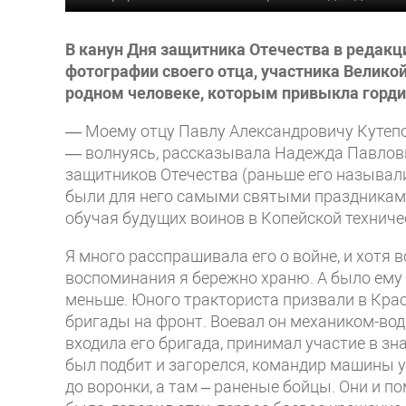
В канун Дня защитника Отечества в редак
фотографии своего отца, участника Великой
родном человеке, которым привыкла горди
— Моему отцу Павлу Александровичу Кутепо
— волнуясь, рассказывала Надежда Павлов
защитников Отечества (раньше его называл
были для него самыми святыми праздниками
обучая будущих воинов в Копейской технич
Я много расспрашивала его о войне, и хотя 
воспоминания я бережно храню. А было ему в
меньше. Юного тракториста призвали в Крас
бригады на фронт. Воевал он механиком-вод
входила его бригада, принимал участие в зн
был подбит и загорелся, командир машины 
до воронки, а там – раненые бойцы. Они и п