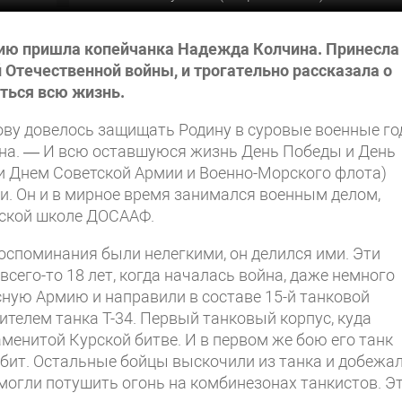
цию пришла копейчанка Надежда Колчина. Принесла
 Отечественной войны, и трогательно рассказала о
ться всю жизнь.
ву довелось защищать Родину в суровые военные го
на. — И всю оставшуюся жизнь День Победы и День
и Днем Советской Армии и Военно-Морского флота)
. Он и в мирное время занимался военным делом,
еской школе ДОСААФ.
воспоминания были нелегкими, он делился ими. Эти
сего-то 18 лет, когда началась война, даже немного
ную Армию и направили в составе 15-й танковой
ителем танка Т-34. Первый танковый корпус, куда
аменитой Курской битве. И в первом же бою его танк
убит. Остальные бойцы выскочили из танка и добежа
омогли потушить огонь на комбинезонах танкистов. Э