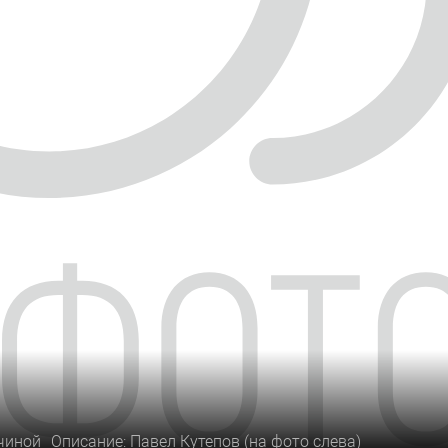
чиной
Описание: Павел Кутепов (на фото слева)