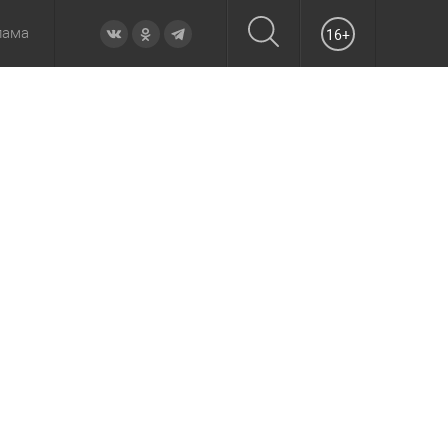
лама
16+
овье
а неделю
Образование
Вчера
Вечерние
Происшествия
Утренние
Официально