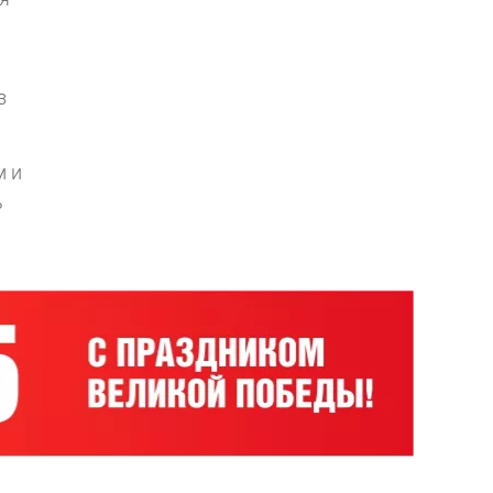
з
м и
ь