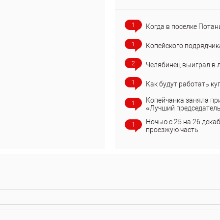
1
Когда в поселке Потан
1
Копейского подрядчик
2
Челябинец выиграл в 
1
Как будут работать ку
Копейчанка заняла пр
1
«Лучший председател
Ночью с 25 на 26 дека
1
проезжую часть