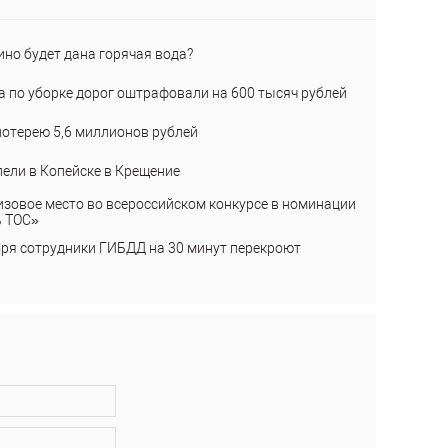
ино будет дана горячая вода?
а по уборке дорог оштрафовали на 600 тысяч рублей
лотерею 5,6 миллионов рублей
пели в Копейске в Крещение
изовое место во всероссийском конкурсе в номинации
ь ТОС»
бря сотрудники ГИБДД на 30 минут перекроют