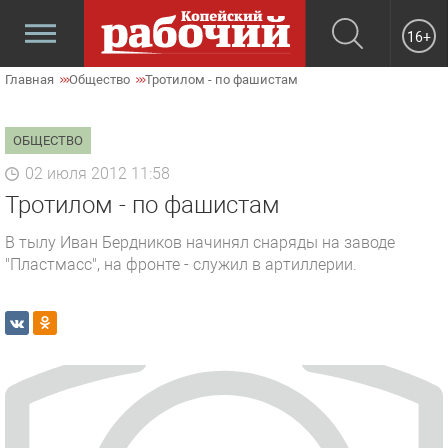
16+
Главная
Общество
Тротилом - по фашистам
ОБЩЕСТВО
02 июля 2012 11:58
Тротилом - по фашистам
В тылу Иван Бердников начинял снаряды на заводе
"Пластмасс", на фронте - служил в артиллерии.