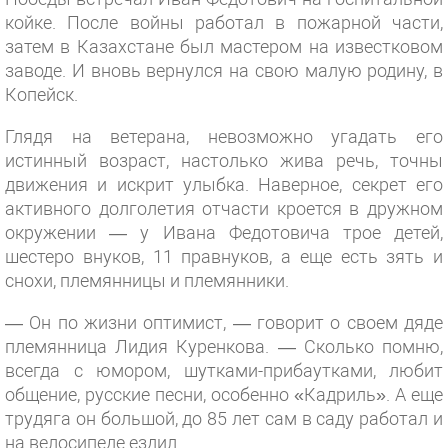
койке. После войны работал в пожарной части,
затем в Казахстане был мастером на известковом
заводе. И вновь вернулся на свою малую родину, в
Копейск.
Глядя на ветерана, невозможно угадать его
истинный возраст, настолько жива речь, точны
движения и искрит улыбка. Наверное, секрет его
активного долголетия отчасти кроется в дружном
окружении — у Ивана Федотовича трое детей,
шестеро внуков, 11 правнуков, а еще есть зять и
снохи, племянницы и племянники.
— Он по жизни оптимист, — говорит о своем дяде
племянница Лидия Куренкова. — Сколько помню,
всегда с юмором, шутками-прибаутками, любит
общение, русские песни, особенно «Кадриль». А еще
трудяга он большой, до 85 лет сам в саду работал и
на велосипеде ездил.