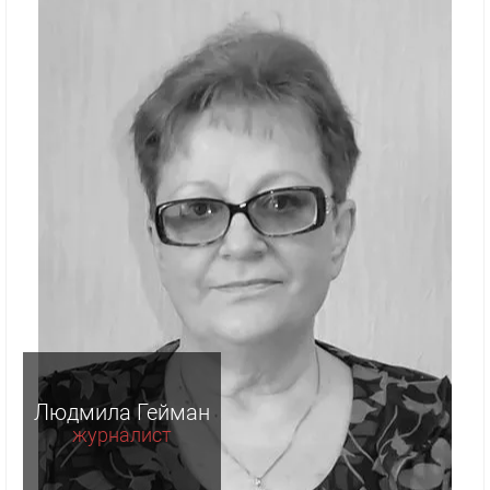
Людмила Гейман
журналист