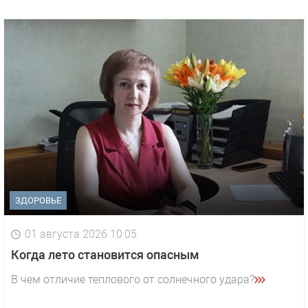
ЗДОРОВЬЕ
01 августа 2026 10:05
1 видео
СМОТРЕТЬ
Когда лето становится опасным
29 октября 2025 15:50
В чем отличие теплового от солнечного удара?
«Звезда» Метрана стала главным героем нового
видео компании