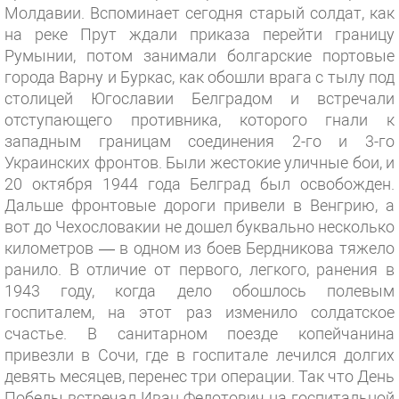
Молдавии. Вспоминает сегодня старый солдат, как
на реке Прут ждали приказа перейти границу
Румынии, потом занимали болгарские портовые
города Варну и Буркас, как обошли врага с тылу под
столицей Югославии Белградом и встречали
отступающего противника, которого гнали к
западным границам соединения 2-го и 3-го
Украинских фронтов. Были жестокие уличные бои, и
20 октября 1944 года Белград был освобожден.
Дальше фронтовые дороги привели в Венгрию, а
вот до Чехословакии не дошел буквально несколько
километров — в одном из боев Бердникова тяжело
ранило. В отличие от первого, легкого, ранения в
1943 году, когда дело обошлось полевым
госпиталем, на этот раз изменило солдатское
счастье. В санитарном поезде копейчанина
привезли в Сочи, где в госпитале лечился долгих
девять месяцев, перенес три операции. Так что День
Победы встречал Иван Федотович на госпитальной