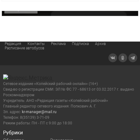
ОФИЦИАЛЬНО
Редакция
Контакты
Реклама
Подписка
Архив
Расписание автобусов
Сетевое издание «Копейский рабочий онлайн» (16+)
Cвид-во о регистрации СМИ: ЭЛ № ФС 77 - 68613 от 03.02.2017 г. выдано
Роскомнадзором
Учредитель: АНО «Редакция газеты «Копейский рабочий»
Главный редактор сетевого издания: Попкович А. Г.
Эл. адрес:
kr-manager@mail.ru
Телефон: 8(35139) 3-71-09
Режим работы: ПН - ПТ с 9:00 до 18:00
Рубрики