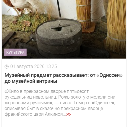
КУЛЬТУРА
01 августа 2026 13:25
Музейный предмет рассказывает: от «Одиссеи»
до музейной витрины
«Жило в прекрасном дворце пятьдесят
рукодельниц-невольниц. Рожь золотую мололи они
жерновами ручными», — писал Гомер в «Одиссее»,
описывая быт в сказочно прекрасном дворце
фракийского царя Алкиноя...