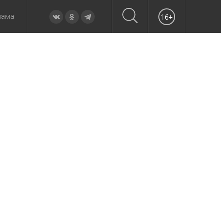
лама
16+
овье
а неделю
Образование
Вчера
Вечерние
Происшествия
Утренние
Официально