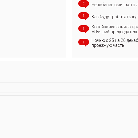
2
Челябинец выиграл в 
1
Как будут работать ку
Копейчанка заняла пр
1
«Лучший председател
Ночью с 25 на 26 дека
1
проезжую часть